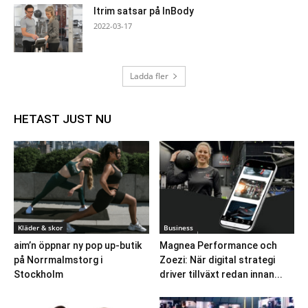
Itrim satsar på InBody
2022-03-17
Ladda fler
HETAST JUST NU
Kläder & skor
Business
aim’n öppnar ny pop up-butik
Magnea Performance och
på Norrmalmstorg i
Zoezi: När digital strategi
Stockholm
driver tillväxt redan innan...