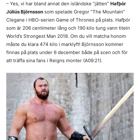
– Yes, vi har bland annat den isländske ”jätten”
Hafþór
Júliús Björnsson
som spelade Gregor ”The Mountain”
Clegane i HBO-serien Game of Thrones på plats. Hafþór
som är 206 centimeter lång och 190 kilo tung vann titeln
World’s Strongest Man 2018. Om du vill matcha honom
måste du klara 474 kilo i marklyft! Björnsson kommer
finnas på plats under 6 december både på scen och för
att träffa sina fans i Reigns monter (A09:21).