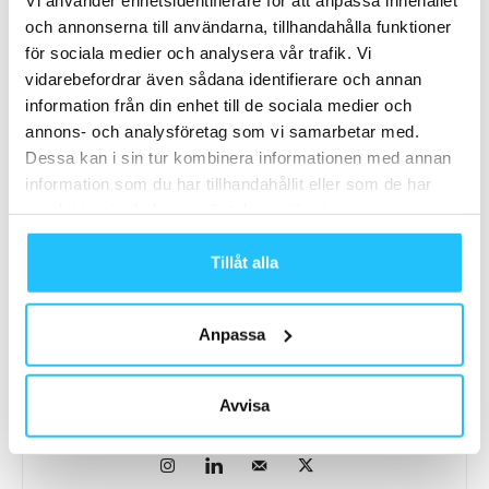
och annonserna till användarna, tillhandahålla funktioner
för sociala medier och analysera vår trafik. Vi
vidarebefordrar även sådana identifierare och annan
information från din enhet till de sociala medier och
Förra artikeln
Nästa artikel
annons- och analysföretag som vi samarbetar med.
Dessa kan i sin tur kombinera informationen med annan
Kari Jernvall & Monica
Inspirationsresa Los Angeles
Sotkasiira, Gymleco – Sweaty
& San Diego 17-21 mars 2020
information som du har tillhandahållit eller som de har
Business-podden #58
– boka din plats nu!
samlat in när du har använt deras tjänster.
Tillåt alla
Anpassa
Avvisa
Brian van den Brink