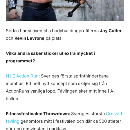
Sedan har vi även bl a bodybuildingprofilerna
Jay Cutler
och
Kevin Levrone
på plats.
Vilka andra saker sticker ut extra mycket i
programmet?
NJIE Action Run
: Sveriges första sprinthinderbana
inomhus. Ett helt nytt koncept som skiljer sig från
ActionRuns vanliga lopp. Tävlingen sker mitt inne i A-
hallen.
Fitnessfestivalen Throwdown:
Sveriges största
Cr
ossfit-
tävling
genomförs mitt i festivalen och där ca 500 atleter
gör upp om vinsten i parklass.