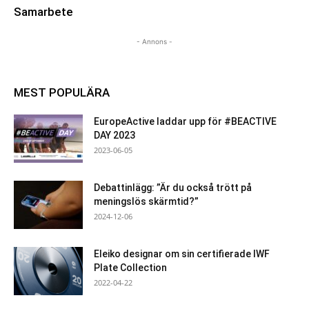
Samarbete
- Annons -
MEST POPULÄRA
EuropeActive laddar upp för #BEACTIVE
DAY 2023
2023-06-05
Debattinlägg: ”Är du också trött på
meningslös skärmtid?”
2024-12-06
Eleiko designar om sin certifierade IWF
Plate Collection
2022-04-22