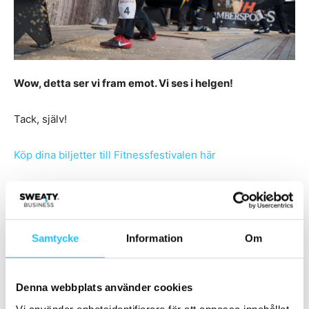
Wow, detta ser vi fram emot. Vi ses i helgen!
Tack, själv!
Köp dina biljetter till Fitnessfestivalen här
Samtycke
Information
Om
TAGGAR
Hafþór Júliús Björnsson
Jay Cutler
Kevin Levrone
kristian Sewén
NJIE Action Run
Timbersports
Denna webbplats använder cookies
Vi använder enhetsidentifierare för att anpassa innehållet