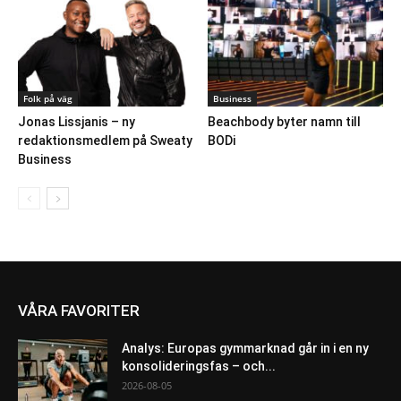
Folk på väg
Business
Jonas Lissjanis – ny
Beachbody byter namn till
redaktionsmedlem på Sweaty
BODi
Business
VÅRA FAVORITER
Analys: Europas gymmarknad går in i en ny
konsolideringsfas – och...
2026-08-05