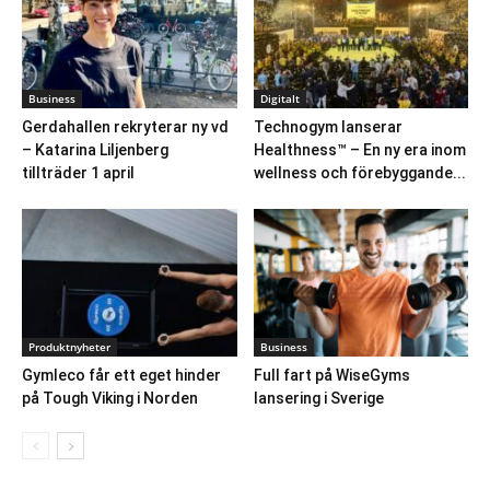
Business
Digitalt
Gerdahallen rekryterar ny vd
Technogym lanserar
– Katarina Liljenberg
Healthness™ – En ny era inom
tillträder 1 april
wellness och förebyggande...
Produktnyheter
Business
Gymleco får ett eget hinder
Full fart på WiseGyms
på Tough Viking i Norden
lansering i Sverige