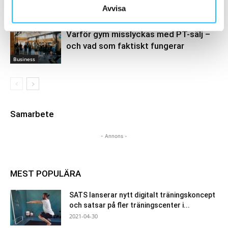
Avvisa
Gym
Varför gym misslyckas med PT-sälj –
och vad som faktiskt fungerar
Business
Samarbete
- Annons -
MEST POPULÄRA
SATS lanserar nytt digitalt träningskoncept
och satsar på fler träningscenter i...
2021-04-30