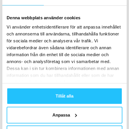
Denna webbplats använder cookies
Vi använder enhetsidentifierare för att anpassa innehållet
och annonserna till användarna, tillhandahålla funktioner
för sociala medier och analysera vår trafik. Vi
Sweaty Business
vidarebefordrar även sådana identifierare och annan
information från din enhet till de sociala medier och
annons- och analysföretag som vi samarbetar med.
Dessa kan i sin tur kombinera informationen med annan
information som du har tillhandahållit eller som de har
Relaterade artiklar
Mer av samma författare
samlat in när du har använt deras tjänster.
Det är aldrig för sent att bli Personlig
Tillåt alla
Tränare
Business
Anpassa
STC söker PT- och
gymträningsansvarig