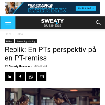
Hem
Hälsa
Hälsa
Personlig träning
Replik: En PTs perspektiv på
en PT-remiss
AV
Sweaty Business
-
2022-03-24