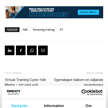
TAGGAR
FAR
Personlig träning
PT
Förra artikeln
Nästa artikel
Virtual Training Cycle från
Egenskaper bakom en säljande
Matrix – ett nytt och
receptionist
engagerande cykelpass vid
varje träning
Samtycke
Information
Om