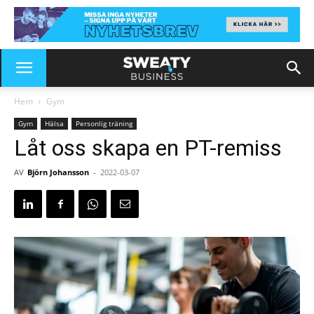
Hem
Gym
Gym
Hälsa
Personlig träning
Låt oss skapa en PT-remiss
AV
Björn Johansson
-
2022-03-07