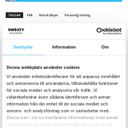
TAGGAR
FAR
Henrik Beyer
Personlig träning
Samtycke
Information
Om
Förra artikeln
Nästa artikel
Denna webbplats använder cookies
Eleiko ny lokal partner till
Målmedvetenhet lönar sig –
Vi använder enhetsidentifierare för att anpassa innehållet
golftävlingen Volvo Car
Qicraft Nordic är nu ISO 9001-
och annonserna till användarna, tillhandahålla funktioner
Scandinavian Mixed 2022
certifierat
för sociala medier och analysera vår trafik. Vi
vidarebefordrar även sådana identifierare och annan
information från din enhet till de sociala medier och
annons- och analysföretag som vi samarbetar med.
Dessa kan i sin tur kombinera informationen med annan
information som du har tillhandahållit eller som de har