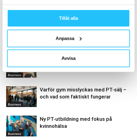
samlat in när du har använt deras tjänster.
Björn Johansson
Tillåt alla
Anpassa
Relaterade artiklar
Mer av samma författare
Avvisa
Det är aldrig för sent att bli Personlig
Tränare
Business
Varför gym misslyckas med PT-sälj –
och vad som faktiskt fungerar
Business
Ny PT-utbildning med fokus på
kvinnohälsa
Business