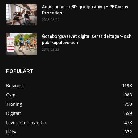
Actic lanserar 3D-gruppträning – PEOne av
Procedos
2018-08-24
Göteborgsvarvet digitaliserar deltagar- och
publikupplevelsen
2018-02-22
POPULÄRT
Business
1198
Gym
983
Träning
750
Digitalt
559
Leverantörsnyheter
478
Hälsa
372