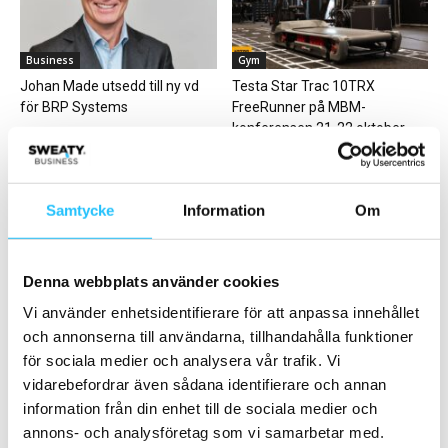
Business
Gym
Johan Made utsedd till ny vd
Testa Star Trac 10TRX
för BRP Systems
FreeRunner på MBM-
konferensen 21-22 oktober
Samtycke
Information
Om
Denna webbplats använder cookies
Business
Gruppträning
Vi använder enhetsidentifierare för att anpassa innehållet
Hälso- och friskvårdssatsning i
LES MILLS LIVE är tillbaks i
Skärholmen Centrum på totalt
Stockholm!
och annonserna till användarna, tillhandahålla funktioner
5 400 kvadratmeter
för sociala medier och analysera vår trafik. Vi
vidarebefordrar även sådana identifierare och annan
information från din enhet till de sociala medier och
annons- och analysföretag som vi samarbetar med.