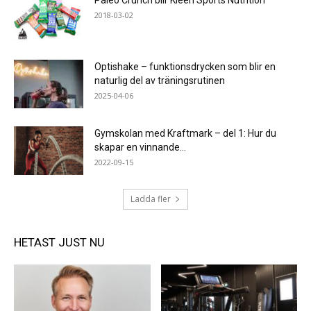
Paleo Crunch blir Kleen Sports Nutrition
2018-03-02
Optishake – funktionsdrycken som blir en
naturlig del av träningsrutinen
2025-04-06
Gymskolan med Kraftmark – del 1: Hur du
skapar en vinnande...
2022-09-15
Ladda fler
HETAST JUST NU