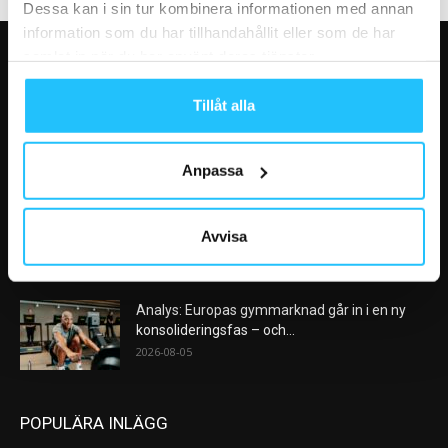
Dessa kan i sin tur kombinera informationen med annan
information som du har tillhandahållit eller som de har
samlat in när du har använt deras tjänster.
VÅRA FAVORITER
Tillåt alla
Nike satsar på hybridträning när Hyrox formar
nästa stora kategori
2026-08-07
Anpassa
AI kommer aldrig kunna ersätta en frukost
efter träningspasset
Avvisa
2026-08-06
Analys: Europas gymmarknad går in i en ny
konsolideringsfas – och...
2026-08-05
POPULÄRA INLÄGG