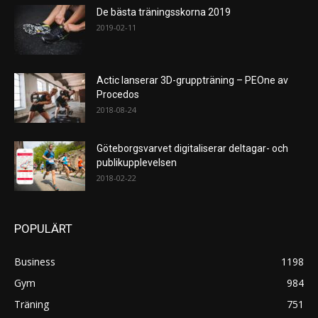
De bästa träningsskorna 2019
2019-02-11
Actic lanserar 3D-gruppträning – PEOne av
Procedos
2018-08-24
Göteborgsvarvet digitaliserar deltagar- och
publikupplevelsen
2018-02-22
POPULÄRT
Business
1198
Gym
984
Träning
751