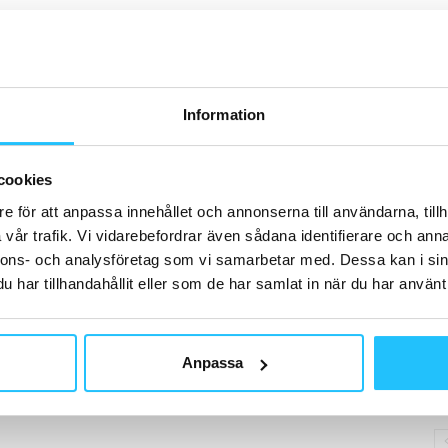
H
0
e
Information
B
W
cookies
m
e för att anpassa innehållet och annonserna till användarna, tillh
in
vår trafik. Vi vidarebefordrar även sådana identifierare och anna
nnons- och analysföretag som vi samarbetar med. Dessa kan i sin
har tillhandahållit eller som de har samlat in när du har använt 
B
Anpassa
Hy
på
oc