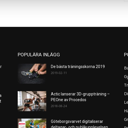
POPULÄRA INLÄGG
P
r
De bästa träningsskorna 2019
B
2019-02-11
G
Tr
Di
Actic lanserar 3D-gruppträning –
a
PEOne av Procedos
et
L
2018-08-24
H
Gr
Göteborgsvarvet digitaliserar
deltagar- och publikupplevelsen
P