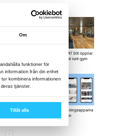
ETAST JUST NU
Om
usiness
Business
iseGym App gör
Lyxhotellet AT SIX öppnar
edlemskap och
privat dygnet runt-gym
andahålla funktioner för
passering helt digitalt
n information från din enhet
 tur kombinera informationen
deras tjänster.
usiness
Digitalt
Tillåt alla
rox växer vidare – siktar
Så klarar träningsapparna
 två miljoner deltagare
coronakrisen
h förändrar...