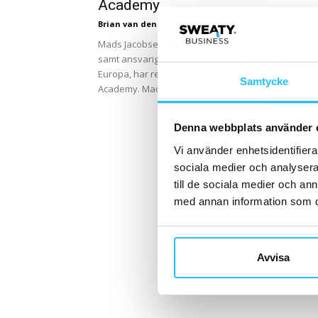
Academy
Brian van den Brink
-
2018-01-10
Mads Jacobsen, tidigare utbildningschef hos Eleiko
samt ansvarig för Reeboks satsning på CrossFit i
Europa, har rekryterats till utbildningsföretaget Th
Samtycke
Academy. Mads kommer att arbeta...
Denna webbplats använder 
Vi använder enhetsidentifierar
sociala medier och analysera 
till de sociala medier och a
med annan information som du 
Avvisa