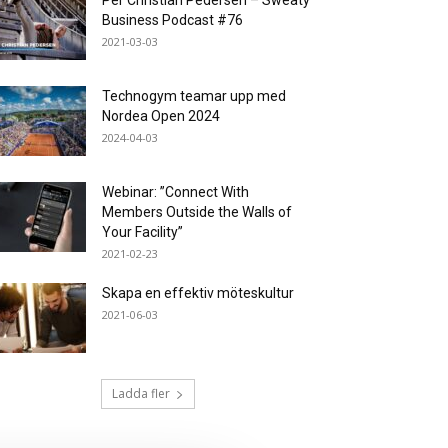
Per Christian Pedersen – Sweaty
Business Podcast #76
2021-03-03
Technogym teamar upp med
Nordea Open 2024
2024-04-03
Webinar: ”Connect With
Members Outside the Walls of
Your Facility”
2021-02-23
Skapa en effektiv möteskultur
2021-06-03
Ladda fler