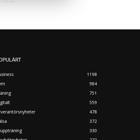
OPULÄRT
usiness
1198
ym
984
äning
751
gitalt
559
everantörsnyheter
478
älsa
372
uppträning
330
roduktnyheter
272