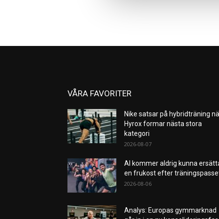
VÅRA FAVORITER
Nike satsar på hybridträning nä
Hyrox formar nästa stora
kategori
2026-08-07
AI kommer aldrig kunna ersätt
en frukost efter träningspass
2026-08-06
Analys: Europas gymmarknad