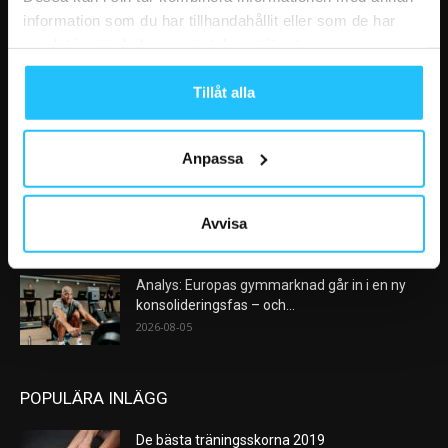
information som du har tillhandahållit eller som de har
samlat in när du har använt deras tjänster.
VÅRA FAVORITER
Tillåt alla
Nike satsar på hybridträning när Hyrox formar
nästa stora kategori
2026-08-07
Anpassa
AI kommer aldrig kunna ersätta en frukost
efter träningspasset
Avvisa
2026-08-06
Analys: Europas gymmarknad går in i en ny
konsolideringsfas – och...
2026-08-05
POPULÄRA INLÄGG
De bästa träningsskorna 2019