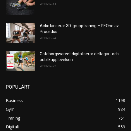
2019-02-11
Actic lanserar 3D-gruppträning – PEOne av
Procedos
2018-08-24
Göteborgsvarvet digitaliserar deltagar- och
publikupplevelsen
2018-02-22
POPULÄRT
Business
1198
Gym
984
Träning
751
Digitalt
559