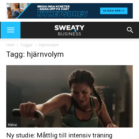
Hem
Taggar
Hjärnvolym
Tagg: hjärnvolym
Hälsa
Ny studie: Måttlig till intensiv träning