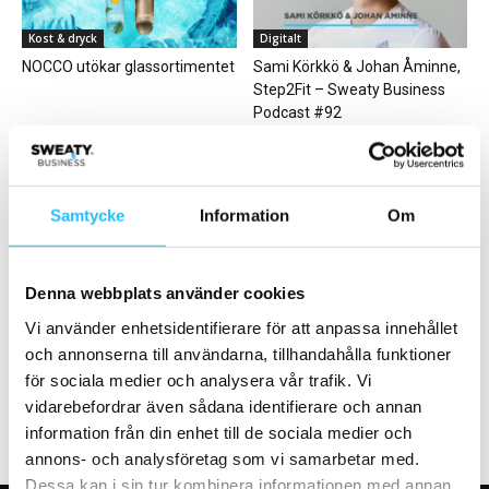
Kost & dryck
Digitalt
NOCCO utökar glassortimentet
Sami Körkkö & Johan Åminne,
Step2Fit – Sweaty Business
Podcast #92
Samtycke
Information
Om
Business
Digitalt
Denna webbplats använder cookies
SATS tredubblade
Friskis&Svettis: Vad definierar
Vi använder enhetsidentifierare för att anpassa innehållet
driftsresultatet under årets
en bra digitaliseringsprocess?
och annonserna till användarna, tillhandahålla funktioner
andra kvartal
för sociala medier och analysera vår trafik. Vi
vidarebefordrar även sådana identifierare och annan
information från din enhet till de sociala medier och
annons- och analysföretag som vi samarbetar med.
Dessa kan i sin tur kombinera informationen med annan