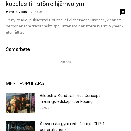
kopplas till större hjärnvolym
Henrik Valis
-
2025-08-14
0
En ny studie, publicerad i Journal of Alzheimer’s Disease, visar att
personer som tränar måttligt till intensivt har större hjärnvolymer –
ett mått som...
Samarbete
- Annons -
MEST POPULÄRA
Bildextra: Kundträff hos Concept
Träningsredskap i Jönköping
2026-05-15
Är svenska gym redo för nya GLP-1-
generationen?