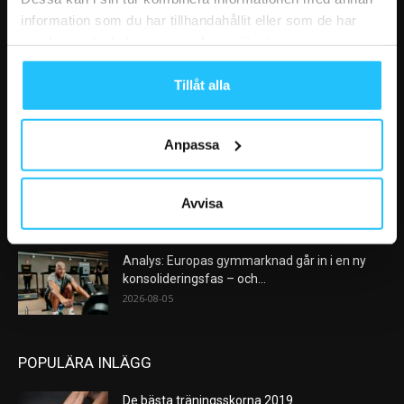
information som du har tillhandahållit eller som de har
samlat in när du har använt deras tjänster.
VÅRA FAVORITER
Tillåt alla
Nike satsar på hybridträning när Hyrox formar
nästa stora kategori
2026-08-07
Anpassa
AI kommer aldrig kunna ersätta en frukost
efter träningspasset
Avvisa
2026-08-06
Analys: Europas gymmarknad går in i en ny
konsolideringsfas – och...
2026-08-05
POPULÄRA INLÄGG
De bästa träningsskorna 2019