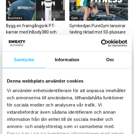
Business
Gym
Bygg en framgångsrik PT-
Gymkedjan PureGym lanserar
karriär med InBody380 och
tävling riktad mot 50-plussare
IntensivePT
Samtycke
Information
Om
Business
Produktnyheter
Denna webbplats använder cookies
Fitness24Seven fortsätter
Påskerbjudanden på
Vi använder enhetsidentifierare för att anpassa innehållet
expansionen – öppnar gym på
hemmaträningsprylar från
och annonserna till användarna, tillhandahålla funktioner
1 200 kvm
Gymleco
för sociala medier och analysera vår trafik. Vi
vidarebefordrar även sådana identifierare och annan
information från din enhet till de sociala medier och
annons- och analysföretag som vi samarbetar med.
Dessa kan i sin tur kombinera informationen med annan