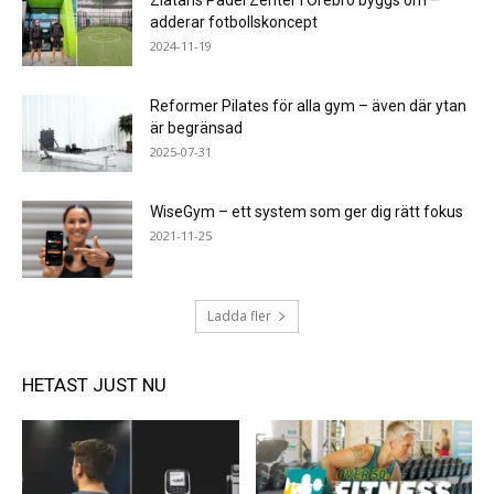
Zlatans Padel Zenter i Örebro byggs om –
adderar fotbollskoncept
2024-11-19
Reformer Pilates för alla gym – även där ytan
är begränsad
2025-07-31
WiseGym – ett system som ger dig rätt fokus
2021-11-25
Ladda fler
HETAST JUST NU