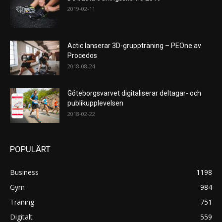
2019-02-11
Actic lanserar 3D-gruppträning – PEOne av
Procedos
2018-08-24
Göteborgsvarvet digitaliserar deltagar- och
publikupplevelsen
2018-02-22
POPULÄRT
Business
1198
Gym
984
Träning
751
Digitalt
559