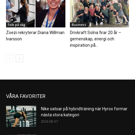
Folk på väg
Business
Zoezi rekryterar Diana Willman
Drivkraft Solna firar 20 år –
Ivarsson
gemenskap, energi och
inspiration på...
VÅRA FAVORITER
Nike satsar på hybridträning när Hyrox formar
nästa stora kategori
2026-08-07