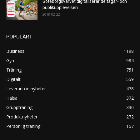
Göteborgsvarvet digitaliserar deltagar- och
publikupplevelsen
2018-02-22
POPULÄRT
Business
1198
Gym
984
Träning
751
Digitalt
559
Leverantörsnyheter
478
Hälsa
372
Gruppträning
330
Produktnyheter
272
Personlig träning
157