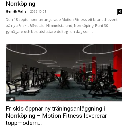
Norrköping
Henrik Valis
-
2025-10-01
0
Den 18 september arrangerade Motion Fitness ett branschevent
på nya Friskis&Svettis i Himmelstalund, Norrköping. Runt 30
gymägare och beslutsfattare deltog i en dag som...
Gym
Friskis öppnar ny träningsanläggning i
Norrköping – Motion Fitness levererar
toppmodern...