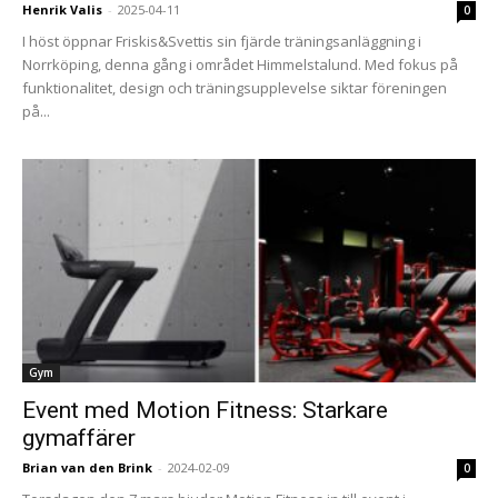
Henrik Valis
-
2025-04-11
0
I höst öppnar Friskis&Svettis sin fjärde träningsanläggning i
Norrköping, denna gång i området Himmelstalund. Med fokus på
funktionalitet, design och träningsupplevelse siktar föreningen
på...
Gym
Event med Motion Fitness: Starkare
gymaffärer
Brian van den Brink
-
2024-02-09
0