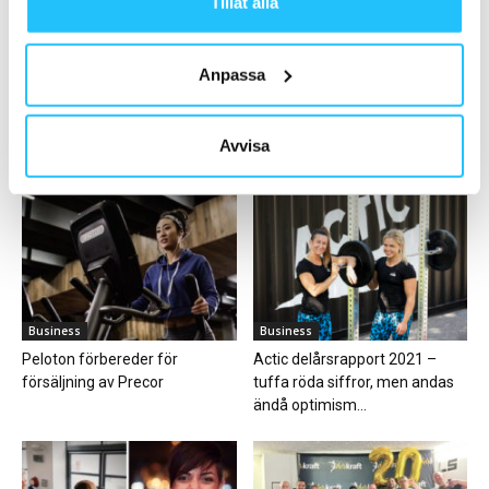
Tillåt alla
2021-03-02
Anpassa
Ladda fler
Avvisa
HETAST JUST NU
Business
Business
Peloton förbereder för
Actic delårsrapport 2021 –
försäljning av Precor
tuffa röda siffror, men andas
ändå optimism...