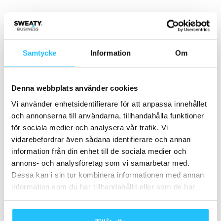
- Annons -
MEST POPULÄRA
Samtycke
Information
Om
BRP söker Digital Marketing Specialist
2025-10-31
Denna webbplats använder cookies
Vi använder enhetsidentifierare för att anpassa innehållet
och annonserna till användarna, tillhandahålla funktioner
Garmin lanserar skärmlöst aktivitetsband
för sociala medier och analysera vår trafik. Vi
2026-07-22
vidarebefordrar även sådana identifierare och annan
information från din enhet till de sociala medier och
annons- och analysföretag som vi samarbetar med.
MBM 2026 sätter fokus på Rising Stars
Dessa kan i sin tur kombinera informationen med annan
2026-04-10
information som du har tillhandahållit eller som de har
samlat in när du har använt deras tjänster.
Vill du bli del av teamet hos Foodbox?