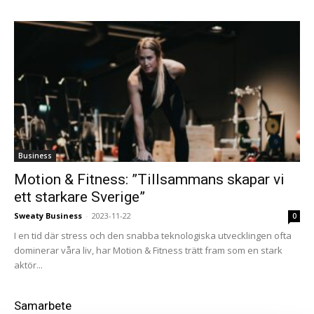
Business
Motion & Fitness: ”Tillsammans skapar vi
ett starkare Sverige”
Sweaty Business
-
2023-11-22
0
I en tid där stress och den snabba teknologiska utvecklingen ofta
dominerar våra liv, har Motion & Fitness trätt fram som en stark
aktör...
Samarbete