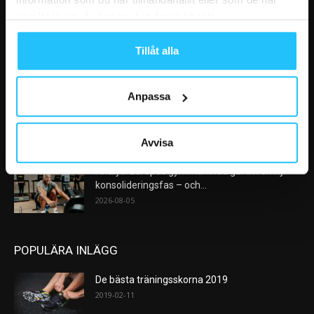
VÅRA FAVORITER
samlat in när du har använt deras tjänster.
Nike satsar på hybridträning när Hyrox formar
Tillåt alla
nästa stora kategori
2026-08-07
Anpassa
AI kommer aldrig kunna ersätta en frukost
efter träningspasset
2026-08-06
Avvisa
Analys: Europas gymmarknad går in i en ny
konsolideringsfas – och...
2026-08-05
POPULÄRA INLÄGG
De bästa träningsskorna 2019
2019-02-11