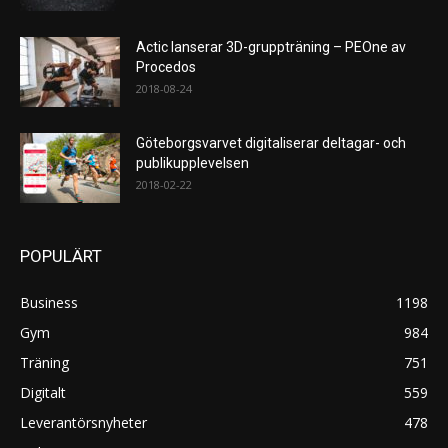
Actic lanserar 3D-gruppträning – PEOne av
Procedos
2018-08-24
Göteborgsvarvet digitaliserar deltagar- och
publikupplevelsen
2018-02-22
POPULÄRT
Business
1198
Gym
984
Träning
751
Digitalt
559
Leverantörsnyheter
478