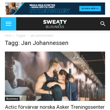
Hem
Taggar
Jan Johannessen
Tagg: Jan Johannessen
Business
Actic förvärvar norska Asker Treningssenter