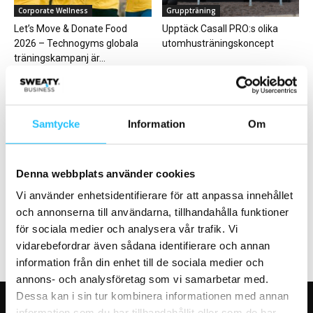
Corporate Wellness
Gruppträning
Let’s Move & Donate Food
Upptäck Casall PRO:s olika
2026 – Technogyms globala
utomhusträningskoncept
träningskampanj är...
Samtycke
Information
Om
Business
Debatt
Technogym ökade intäkterna
Friskis&Svettis och Dove i
Denna webbplats använder cookies
med 18 procent under 2022
gemensam debattartikel –
Vi använder enhetsidentifierare för att anpassa innehållet
upprop mot kroppshets
och annonserna till användarna, tillhandahålla funktioner
för sociala medier och analysera vår trafik. Vi
vidarebefordrar även sådana identifierare och annan
information från din enhet till de sociala medier och
annons- och analysföretag som vi samarbetar med.
Dessa kan i sin tur kombinera informationen med annan
information som du har tillhandahållit eller som de har