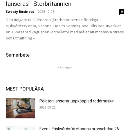
lanseras i Storbritannien
Sweaty Business
-
2025-10-05
0
Den tidigare NHS-ledaren (Storbritanniens offentliga
sjukvårdssystem, National Health Service) Jane Ollis har utvecklat
en AI-baserad vagusnerv-stimulator med målet att motverka stress
och utmattning –...
Samarbete
- Annons -
MEST POPULÄRA
Peloton lanserar uppkopplad roddmaskin
2022-09-22
Event: Friskvårdsföretagens branschdag 26