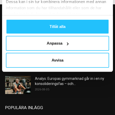
Dessa kan i sin tur kombinera informationen med annan
information som du har tillhandahållit eller som de har
samlat in när du har använt deras tjänster.
VÅRA FAVORITER
Tillåt alla
Nike satsar på hybridträning när Hyrox formar
nästa stora kategori
2026-08-07
Anpassa
AI kommer aldrig kunna ersätta en frukost
efter träningspasset
Avvisa
2026-08-06
Analys: Europas gymmarknad går in i en ny
konsolideringsfas – och...
2026-08-05
POPULÄRA INLÄGG