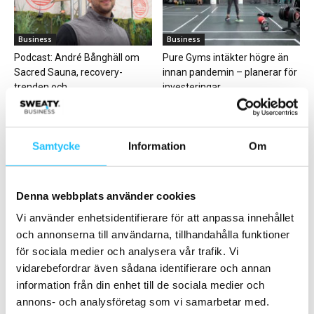
Business
Business
Podcast: André Bånghäll om
Pure Gyms intäkter högre än
Sacred Sauna, recovery-
innan pandemin – planerar för
trenden och
investeringar...
wellnessbranschen 2026
Samtycke
Information
Om
Denna webbplats använder cookies
Business
Business
FIBO-mässan i Köln uppskjuten
PerformX Live-eventet i
Vi använder enhetsidentifierare för att anpassa innehållet
på grund av Corona-smittan
Birmingham 25-27 februari
och annonserna till användarna, tillhandahålla funktioner
laddar för succé
för sociala medier och analysera vår trafik. Vi
vidarebefordrar även sådana identifierare och annan
information från din enhet till de sociala medier och
annons- och analysföretag som vi samarbetar med.