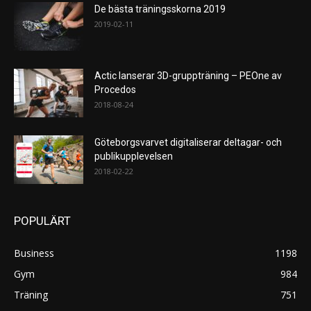
De bästa träningsskorna 2019
2019-02-11
Actic lanserar 3D-gruppträning – PEOne av
Procedos
2018-08-24
Göteborgsvarvet digitaliserar deltagar- och
publikupplevelsen
2018-02-22
POPULÄRT
Business
1198
Gym
984
Träning
751