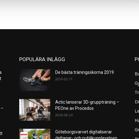
POPULÄRA INLÄGG
P
a
De bästa träningsskorna 2019
B
et
2019-02-11
G
Tr
Di
Actic lanserar 3D-gruppträning –
 –
PEOne av Procedos
L
2018-08-24
H
Gr
Göteborgsvarvet digitaliserar
tt
deltagar- och publikupplevelsen
P