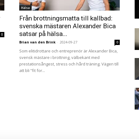
Hälsa
r
Från brottningsmatta till kallbad:
svenska mästaren Alexander Bica
satsar på hälsa...
0
Brian van den Brink
-
2024-09-27
0
Som elitidrottare och entreprenör är Alexander Bica,
svensk mästare i brottning, välbekant med
prestationsångest, stress och hård träning. Vägen till
att bli ”fit for...