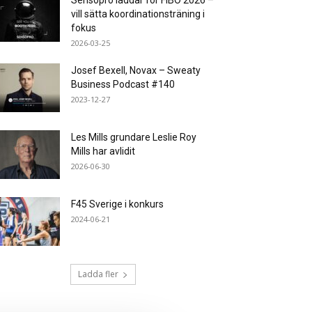
Sensopro laddar för FIBO 2026 –
vill sätta koordinations­träning i
fokus
2026-03-25
Josef Bexell, Novax – Sweaty
Business Podcast #140
2023-12-27
Les Mills grundare Leslie Roy
Mills har avlidit
2026-06-30
F45 Sverige i konkurs
2024-06-21
Ladda fler