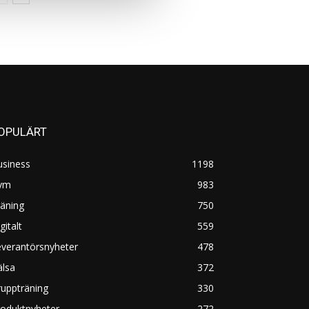
OPULÄRT
usiness
1198
ym
983
äning
750
gitalt
559
everantörsnyheter
478
älsa
372
uppträning
330
roduktnyheter
272