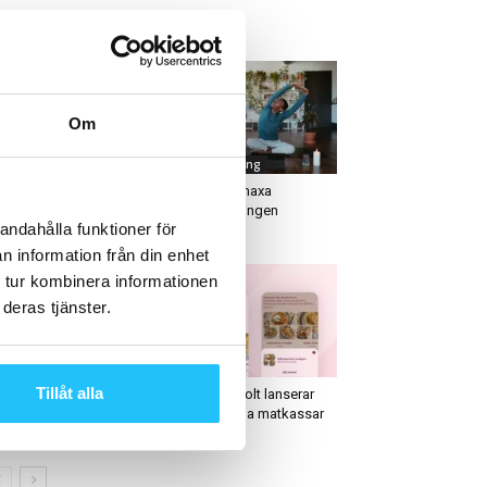
ETAST JUST NU
Om
usiness
Hemmaträning
stkrönika: ”Hej fitness-
Så kan du maxa
dustrin, era kunder är
hemmaträningen
andahålla funktioner för
dan digitala!”
n information från din enhet
 tur kombinera informationen
deras tjänster.
usiness
Business
Tillåt alla
tips till dig som vill
Weekly Revolt lanserar
arta gym – Casall
hälsosamma matkassar
siness...