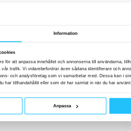
H
Information
B
Gä
cookies
in
e för att anpassa innehållet och annonserna till användarna, tillh
re
vår trafik. Vi vidarebefordrar även sådana identifierare och anna
nnons- och analysföretag som vi samarbetar med. Dessa kan i sin
har tillhandahållit eller som de har samlat in när du har använt 
B
Anpassa
3 
st
Bu