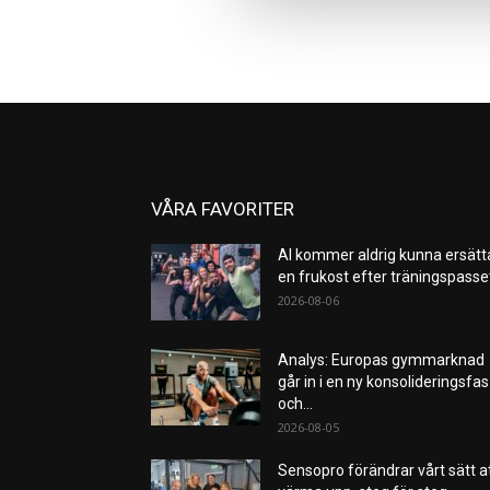
VÅRA FAVORITER
AI kommer aldrig kunna ersätt
en frukost efter träningspass
2026-08-06
Analys: Europas gymmarknad
går in i en ny konsolideringsfas
och...
2026-08-05
Sensopro förändrar vårt sätt a