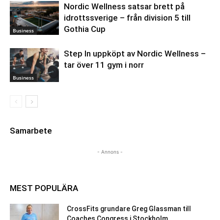
Nordic Wellness satsar brett på
idrottssverige – från division 5 till
Gothia Cup
Business
Step In uppköpt av Nordic Wellness –
tar över 11 gym i norr
Business
Samarbete
- Annons -
MEST POPULÄRA
CrossFits grundare Greg Glassman till
Coaches Congress i Stockholm