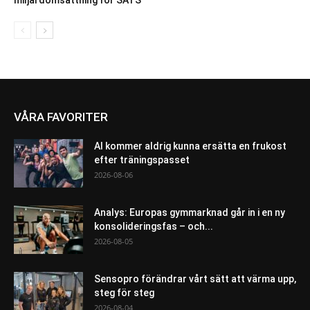
miljardomsättning för SATS
VÅRA FAVORITER
AI kommer aldrig kunna ersätta en frukost
efter träningspasset
2026-08-06
Analys: Europas gymmarknad går in i en ny
konsolideringsfas – och...
2026-08-05
Sensopro förändrar vårt sätt att värma upp,
steg för steg
2026-08-04