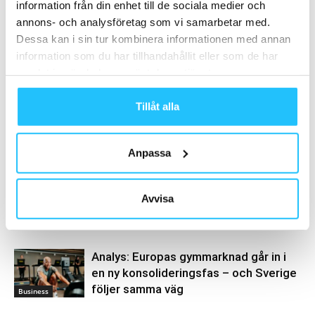
information från din enhet till de sociala medier och
annons- och analysföretag som vi samarbetar med.
Dessa kan i sin tur kombinera informationen med annan
information som du har tillhandahållit eller som de har
samlat in när du har använt deras tjänster.
Tillåt alla
Brian van den Brink
Anpassa
Avvisa
Relaterade artiklar
Mer av samma författare
Analys: Europas gymmarknad går in i
en ny konsolideringsfas – och Sverige
följer samma väg
Business