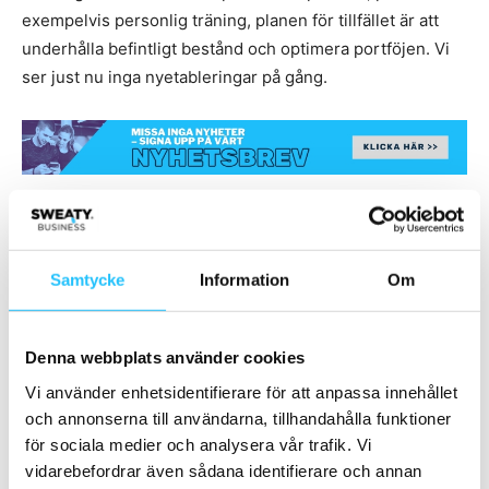
exempelvis personlig träning, planen för tillfället är att
underhålla befintligt bestånd och optimera portföjen. Vi
ser just nu inga nyetableringar på gång.
TAGGAR
Magnus Wilhelmsson
Nordic Wellness
Padel
Samtycke
Information
Om
Denna webbplats använder cookies
Vi använder enhetsidentifierare för att anpassa innehållet
och annonserna till användarna, tillhandahålla funktioner
Förra artikeln
Nästa artikel
för sociala medier och analysera vår trafik. Vi
Eleiko lyfter styrketräning med
Succé för MBM-konferensen
vidarebefordrar även sådana identifierare och annan
kabelmaskiner till nästa nivå
2023