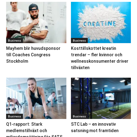
Business
Business
Mayhem blir huvudsponsor
Kosttillskottet kreatin
till Coaches Congress
trendar – fler kvinnor och
Stockholm
wellnesskonsumenter driver
tillväxten
Business
Business
Q1-rapport: Stark
STC Lab – en innovativ
medlemstillväxt och
satsning mot framtiden