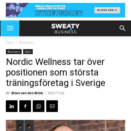
Hem
Business
Business
Gym
Nordic Wellness tar över
positionen som största
träningsföretag i Sverige
AV
Brian van den Brink
-
2023-11-02