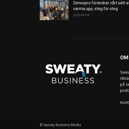
Sensopro förändrar vårt sätt a
värma upp, steg för steg
2026-08-04
OM
Swea
rikt
på s
podc
Kont
© Sweaty Business Media