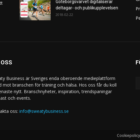
Göteborgsvarvet digitaliserar
tt
deltagar- och publikupplevelsen
P
2018-02-22
Pe
 OSS
F
ty Business är Sveriges enda oberoende medieplattform
ad mot branschen för träning och hälsa. Hos oss får du koll
enaste nytt. Branschnyheter, inspiration, trendspaningar
ast och events.
akta oss:
info@sweatybusiness.se
Cookiepolicy