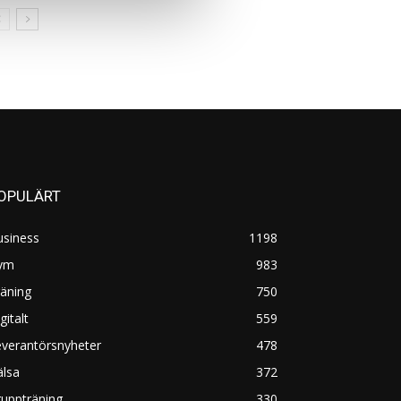
OPULÄRT
usiness
1198
ym
983
äning
750
gitalt
559
everantörsnyheter
478
älsa
372
uppträning
330