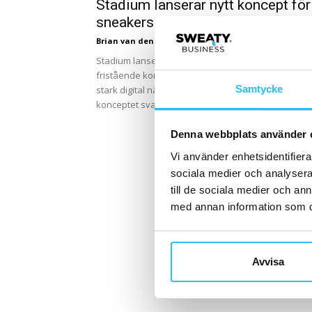
Stadium lanserar nytt koncept för
sneakers
Brian van den Brink
-
2018-03-01
Stadium lanserar under våren det nya och
fristående konceptet Sneakers Point. Genom en
Samtycke
stark digital närvaro och butiker i utvalda städer s
konceptet svara...
Denna webbplats använder 
Vi använder enhetsidentifierar
sociala medier och analysera 
till de sociala medier och a
med annan information som du 
Avvisa