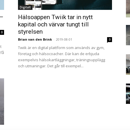
Digitalt
 –
Hälsoappen Twiik tar in nytt
kapital och värvar tungt till
styrelsen
0
Brian van den Brink
-
2019-08-01
0
t
Twiik är en digital plattform som används av gym,
 få
företag och hälsocoacher. Där kan de erbjuda
exempelvis hälsokartläggningar, träningsupplägg
och utmaningar. Det går till exempel...