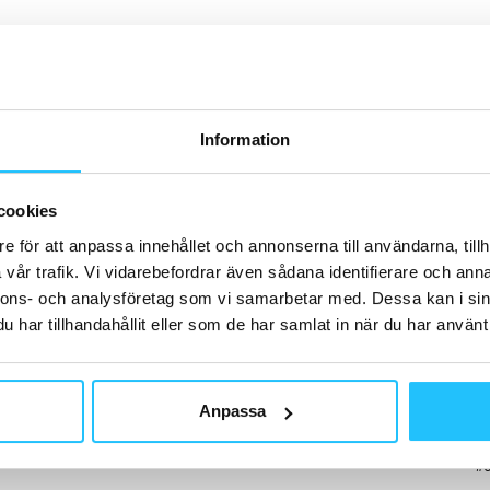
H
0
Information
ka
B
Tr
cookies
Bu
e för att anpassa innehållet och annonserna till användarna, tillh
vår trafik. Vi vidarebefordrar även sådana identifierare och anna
nnons- och analysföretag som vi samarbetar med. Dessa kan i sin
har tillhandahållit eller som de har samlat in när du har använt 
S
Ki
Anpassa
Gu
Sw
#