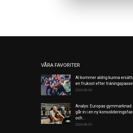
VÅRA FAVORITER
AI kommer aldrig kunna ersätt
en frukost efter träningspass
2026-08-06
Analys: Europas gymmarknad
går in i en ny konsolideringsfas
och...
2026-08-05