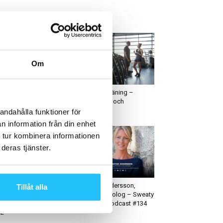
ETAST JUST NU
Om
usiness
Gym
endspan 2024 – Sweaty
Personlig träning –
siness Podcast #141
möjligheter och
utmaningar
andahålla funktioner för
n information från din enhet
 tur kombinera informationen
deras tjänster.
weaty Business Podcast
Hälsa
rsi Poikela & Pernilla
Kristina Andersson,
Tillåt alla
stafsson, Inpuls –
Näringsfysiolog – Sweaty
eaty Business podcast
Business Podcast #134
62