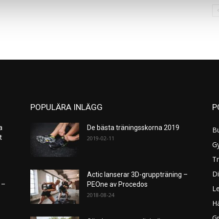
POPULÄRA INLÄGG
P
a
De bästa träningsskorna 2019
B
et
2019-02-11
G
Tr
Di
Actic lanserar 3D-gruppträning –
 –
PEOne av Procedos
L
2018-08-24
H
Gr