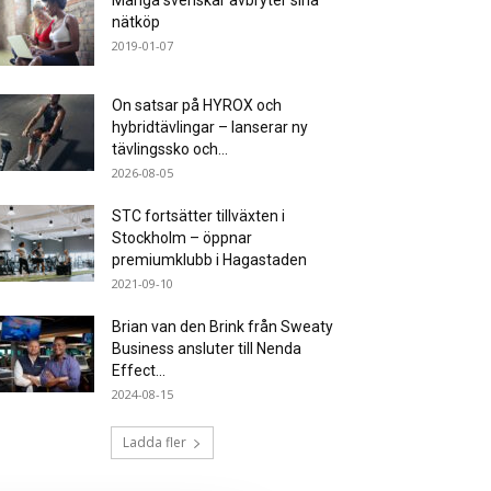
Många svenskar avbryter sina
nätköp
2019-01-07
On satsar på HYROX och
hybridtävlingar – lanserar ny
tävlingssko och...
2026-08-05
STC fortsätter tillväxten i
Stockholm – öppnar
premiumklubb i Hagastaden
2021-09-10
Brian van den Brink från Sweaty
Business ansluter till Nenda
Effect...
2024-08-15
Ladda fler