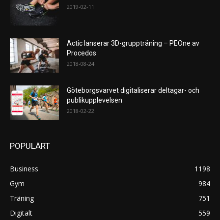
2019-02-11
Actic lanserar 3D-gruppträning – PEOne av
Procedos
2018-08-24
Göteborgsvarvet digitaliserar deltagar- och
publikupplevelsen
2018-02-22
POPULÄRT
Business
1198
Gym
984
Träning
751
Digitalt
559