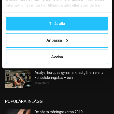
information som du har tillhandahållit eller som de har
samlat in när du har använt deras tjänster.
VÅRA FAVORITER
Tillåt alla
Nike satsar på hybridträning när Hyrox formar
nästa stora kategori
2026-08-07
Anpassa
AI kommer aldrig kunna ersätta en frukost
efter träningspasset
Avvisa
2026-08-06
Analys: Europas gymmarknad går in i en ny
konsolideringsfas – och...
2026-08-05
POPULÄRA INLÄGG
De bästa träningsskorna 2019