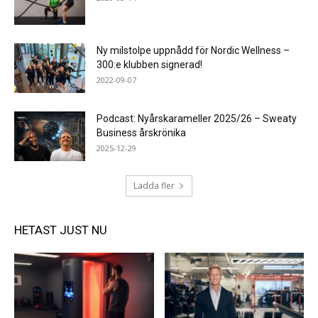
Ny milstolpe uppnådd för Nordic Wellness –
300:e klubben signerad!
2022-09-07
Podcast: Nyårskarameller 2025/26 – Sweaty
Business årskrönika
2025-12-29
Ladda fler
HETAST JUST NU