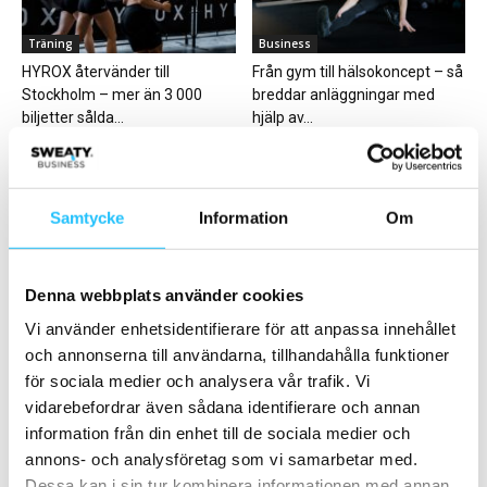
Träning
Business
HYROX återvänder till
Från gym till hälsokoncept – så
Stockholm – mer än 3 000
breddar anläggningar med
biljetter sålda...
hjälp av...
Samtycke
Information
Om
Business
Business
Denna webbplats använder cookies
Tufft läge på börsen och elkris
Gymskolan med BRP | Wondr:
Vi använder enhetsidentifierare för att anpassa innehållet
för SATS
Framgångsrika affärsplaner –
och annonserna till användarna, tillhandahålla funktioner
en väg till...
för sociala medier och analysera vår trafik. Vi
vidarebefordrar även sådana identifierare och annan
information från din enhet till de sociala medier och
annons- och analysföretag som vi samarbetar med.
Dessa kan i sin tur kombinera informationen med annan