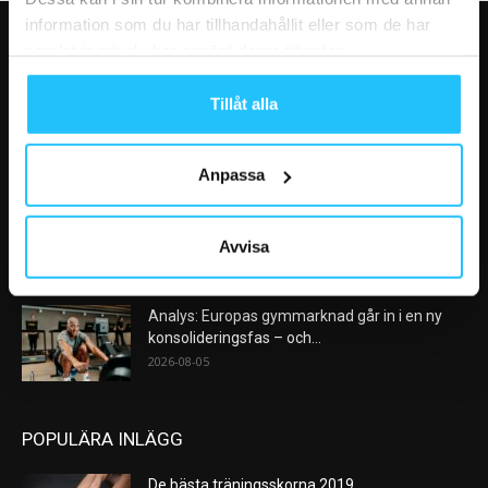
information som du har tillhandahållit eller som de har
samlat in när du har använt deras tjänster.
VÅRA FAVORITER
Tillåt alla
Nike satsar på hybridträning när Hyrox formar
nästa stora kategori
2026-08-07
Anpassa
AI kommer aldrig kunna ersätta en frukost
efter träningspasset
Avvisa
2026-08-06
Analys: Europas gymmarknad går in i en ny
konsolideringsfas – och...
2026-08-05
POPULÄRA INLÄGG
De bästa träningsskorna 2019