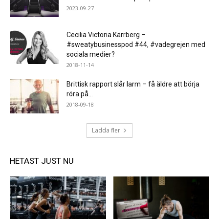
2023-09-27
Cecilia Victoria Kärrberg –
#sweatybusinesspod #44, #vadegrejen med
sociala medier?
2018-11-14
Brittisk rapport slår larm – få äldre att börja
röra på...
2018-09-18
Ladda fler
HETAST JUST NU