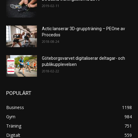
2019-02-11
Actic lanserar 3D-gruppträning – PEOne av
Procedos
2018-08-24
Göteborgsvarvet digitaliserar deltagar- och
publikupplevelsen
2018-02-22
POPULÄRT
Business
1198
Gym
984
Träning
751
Digitalt
559