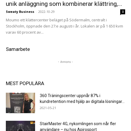
unik anläggning som kombinerar klättring,...
Sweaty Business
-
2022-10-29
0
Moumo ett klättercenter beläget på Södermalm, centralt i
Stockholm, öppnade den 27:e augusti i år. Lokalen är på 1 650 kvm
varav 60 procent av...
Samarbete
- Annons -
MEST POPULÄRA
360 Träningscenter uppnår 87% i
kundretention med hjälp av digitala lösningar...
2021-05-21
StairMaster 4G, nykomlingen som når fler
användare – nu hos Apirosport