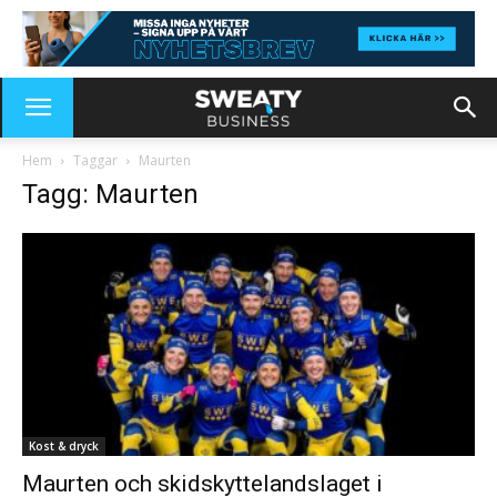
Hem
Taggar
Maurten
Tagg: Maurten
Kost & dryck
Maurten och skidskyttelandslaget i