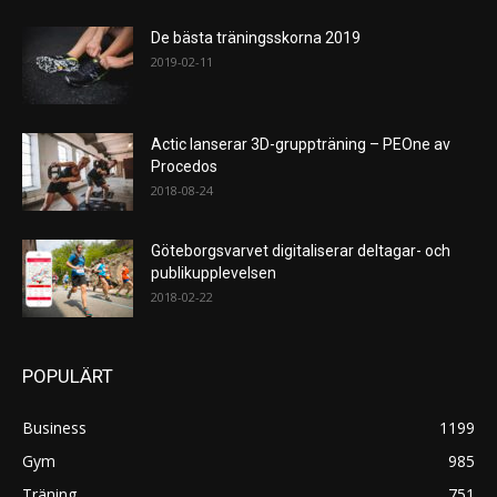
De bästa träningsskorna 2019
2019-02-11
Actic lanserar 3D-gruppträning – PEOne av
Procedos
2018-08-24
Göteborgsvarvet digitaliserar deltagar- och
publikupplevelsen
2018-02-22
POPULÄRT
Business
1199
Gym
985
Träning
751