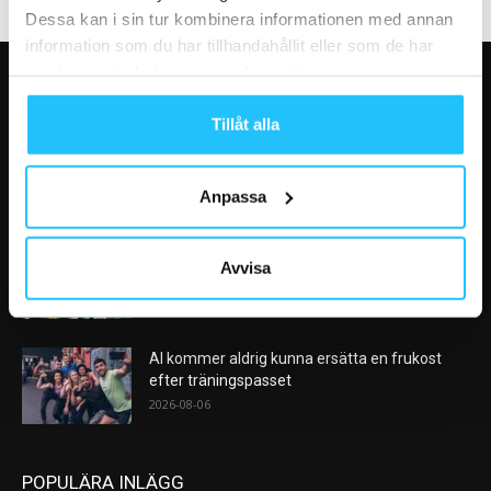
Dessa kan i sin tur kombinera informationen med annan
information som du har tillhandahållit eller som de har
samlat in när du har använt deras tjänster.
VÅRA FAVORITER
Tillåt alla
Efter rekordåren: Träningsmarknaden går in i
en ny fas – medlemslojalitet...
2026-08-10
Anpassa
Nike satsar på hybridträning när Hyrox formar
Avvisa
nästa stora kategori
2026-08-07
AI kommer aldrig kunna ersätta en frukost
efter träningspasset
2026-08-06
POPULÄRA INLÄGG