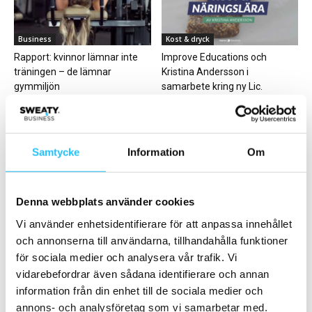
Business
Kost & dryck
Rapport: kvinnor lämnar inte
Improve Educations och
träningen – de lämnar
Kristina Andersson i
gymmiljön
samarbete kring ny Lic.
Kostrådgivarutbildning
Samtycke
Information
Om
Denna webbplats använder cookies
Leverantörsnyheter
Gruppträning
Vi använder enhetsidentifierare för att anpassa innehållet
I huvudet på Alexander Hed,
SATS lanserar nytt HIIT-
och annonserna till användarna, tillhandahålla funktioner
Qicraft/Technogym:
koncept
för sociala medier och analysera vår trafik. Vi
Trendspaningar 2022
vidarebefordrar även sådana identifierare och annan
information från din enhet till de sociala medier och
annons- och analysföretag som vi samarbetar med.