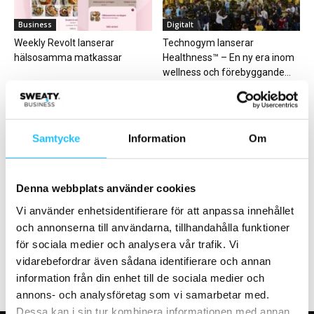
Business
Digitalt
Weekly Revolt lanserar
Technogym lanserar
hälsosamma matkassar
Healthness™ – En ny era inom
wellness och förebyggande...
Samtycke
Information
Om
Gym
Business
Denna webbplats använder cookies
HYROX och Concept 2 ger sig
Ny branschlicens på gång för
Vi använder enhetsidentifierare för att anpassa innehållet
ut på sommarturné
personliga tränare – ”Vi måste
och annonserna till användarna, tillhandahålla funktioner
öka...
för sociala medier och analysera vår trafik. Vi
vidarebefordrar även sådana identifierare och annan
information från din enhet till de sociala medier och
annons- och analysföretag som vi samarbetar med.
Dessa kan i sin tur kombinera informationen med annan