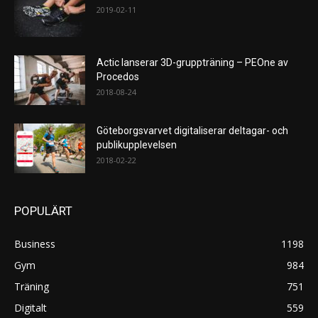
2019-02-11
Actic lanserar 3D-gruppträning – PEOne av
Procedos
2018-08-24
Göteborgsvarvet digitaliserar deltagar- och
publikupplevelsen
2018-02-22
POPULÄRT
Business
1198
Gym
984
Träning
751
Digitalt
559