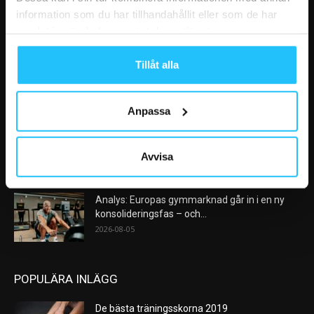
information som du har tillhandahållit eller som de har
samlat in när du har använt deras tjänster.
VÅRA FAVORITER
Tillåt alla
Nike satsar på hybridträning när Hyrox formar
nästa stora kategori
2026-08-07
Anpassa
AI kommer aldrig kunna ersätta en frukost
efter träningspasset
Avvisa
2026-08-06
Analys: Europas gymmarknad går in i en ny
konsolideringsfas – och...
2026-08-05
POPULÄRA INLÄGG
De bästa träningsskorna 2019