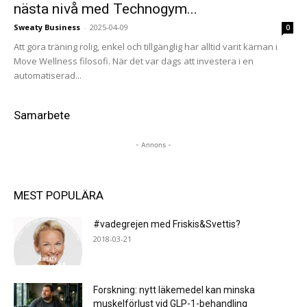
nästa nivå med Technogym...
Sweaty Business
-
2025-04-09
0
Att göra träning rolig, enkel och tillgänglig har alltid varit kärnan i
Move Wellness filosofi. När det var dags att investera i en
automatiserad...
Samarbete
- Annons -
MEST POPULÄRA
#vadegrejen med Friskis&Svettis?
2018-03-21
Forskning: nytt läkemedel kan minska
muskelförlust vid GLP-1-behandling