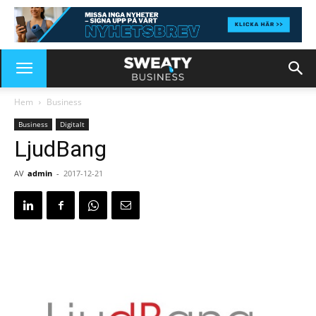
Hem
Business
Business
Digitalt
LjudBang
AV
admin
-
2017-12-21