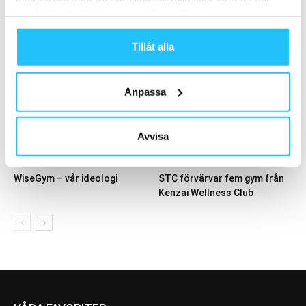
Business
Gym
samlat in när du har använt deras tjänster.
Zoezi söker nu piloter till sina
Frölunda Indians förlänger
trådlösa kortterminaler från
samarbetet med Fitness
Tillåt alla
Zoezi Pay!
Brands
Anpassa
Avvisa
Business
Business
WiseGym – vår ideologi
STC förvärvar fem gym från
Kenzai Wellness Club