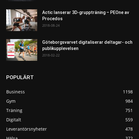
Actic lanserar 3D-gruppträning – PEOne av
Procedos
2018-08-24
Göteborgsvarvet digitaliserar deltagar- och
publikupplevelsen
2018-02-22
POPULÄRT
Business
1198
Gym
984
Träning
751
Digitalt
559
Leverantörsnyheter
478
Hälsa
372