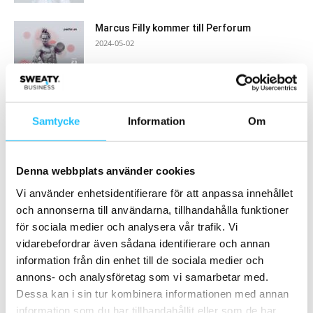
Marcus Filly kommer till Perforum
2024-05-02
EGYM köper upp aggregatorn Hussle –
stärker greppet om
Samtycke
Information
Om
företagshälsomarknaden
2024-03-28
Ladda fler
Denna webbplats använder cookies
Vi använder enhetsidentifierare för att anpassa innehållet
HETAST JUST NU
och annonserna till användarna, tillhandahålla funktioner
för sociala medier och analysera vår trafik. Vi
vidarebefordrar även sådana identifierare och annan
information från din enhet till de sociala medier och
annons- och analysföretag som vi samarbetar med.
Dessa kan i sin tur kombinera informationen med annan
information som du har tillhandahållit eller som de har