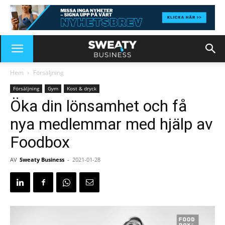
Hem
Försäljning
Försäljning
Gym
Kost & dryck
Öka din lönsamhet och få
nya medlemmar med hjälp av
Foodbox
AV
Sweaty Business
-
2021-01-28