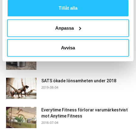
Samarbete
Tillåt alla
- Annons -
Anpassa
MEST POPULÄRA
Avvisa
Eleiko lanserar världens tyngsta kaffemugg
2023-08-22
SATS ökade lönsamheten under 2018
2019-08-04
Everytime Fitness förlorar varumärkestvist
mot Anytime Fitness
2018-07-04