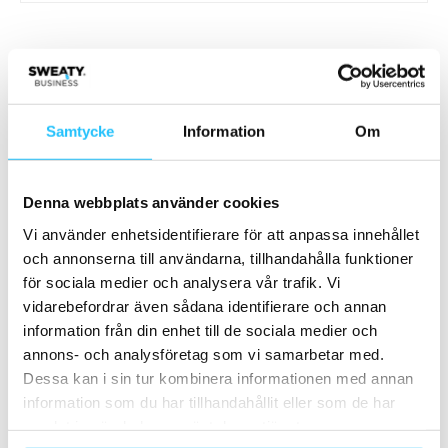
Relaterade artiklar
Mer av samma författare
Fuud ansöker om konkurs
Samtycke
Information
Om
Business
Denna webbplats använder cookies
Pelle Sundström – ”Branschsurr och
trendspaning från London” – Sweaty
Vi använder enhetsidentifierare för att anpassa innehållet
Business Podcast #106
Business
och annonserna till användarna, tillhandahålla funktioner
för sociala medier och analysera vår trafik. Vi
Foodbox lanseras på Nordic Wellness
vidarebefordrar även sådana identifierare och annan
information från din enhet till de sociala medier och
Business
annons- och analysföretag som vi samarbetar med.
Dessa kan i sin tur kombinera informationen med annan
information som du har tillhandahållit eller som de har
samlat in när du har använt deras tjänster.