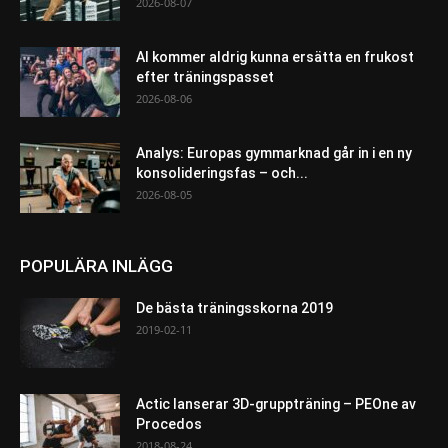
2026-08-07
AI kommer aldrig kunna ersätta en frukost
efter träningspasset
2026-08-06
Analys: Europas gymmarknad går in i en ny
konsolideringsfas – och...
2026-08-05
POPULÄRA INLÄGG
De bästa träningsskorna 2019
2019-02-11
Actic lanserar 3D-gruppträning – PEOne av
Procedos
2018-08-24