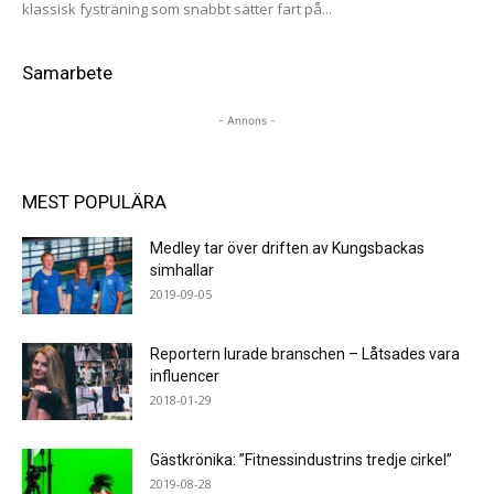
klassisk fysträning som snabbt sätter fart på...
Samarbete
- Annons -
MEST POPULÄRA
Medley tar över driften av Kungsbackas
simhallar
2019-09-05
Reportern lurade branschen – Låtsades vara
influencer
2018-01-29
Gästkrönika: ”Fitnessindustrins tredje cirkel”
2019-08-28