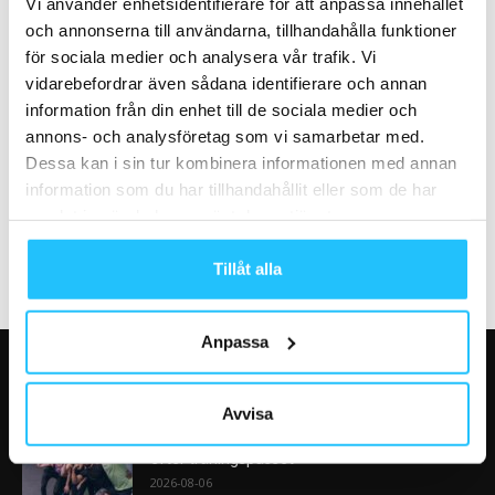
styrelseordförande
Vi använder enhetsidentifierare för att anpassa innehållet
och annonserna till användarna, tillhandahålla funktioner
för sociala medier och analysera vår trafik. Vi
vidarebefordrar även sådana identifierare och annan
information från din enhet till de sociala medier och
annons- och analysföretag som vi samarbetar med.
Cykling
Business
Dessa kan i sin tur kombinera informationen med annan
BODY BIKE firar 25 år!
REPEAT FITNESS öppnar i
information som du har tillhandahållit eller som de har
Sverige
samlat in när du har använt deras tjänster.
Tillåt alla
Anpassa
VÅRA FAVORITER
Avvisa
AI kommer aldrig kunna ersätta en frukost
efter träningspasset
2026-08-06