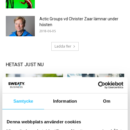
Actic Groups vd Christer Zaar lämnar under
hösten
2018-06-05
Ladda fler
HETAST JUST NU
Samtycke
Information
Om
Business
Business
Eleiko utser Magnus Welander,
SATS köper Viscus
Denna webbplats använder cookies
fd koncernchef Thule, till ny