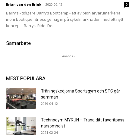
Brian van den Brink
-
2020-02-12
0
Barry’s - tidigare Barry’s Bootcamp - ett av pionjärvarumärkena
inom boutique fitness ger sig in på cykelmarknaden med ett nytt
koncept - Barry’s Ride. Det...
Samarbete
- Annons -
MEST POPULÄRA
Träningskedjorna Sportsgym och STC går
samman
2019-04-12
Technogym MYRUN – Träna ditt favoritpass
närsomhelst
2021-02-24