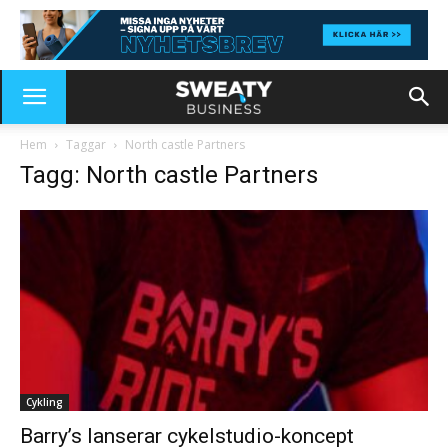
Hem
Taggar
North castle Partners
Tagg: North castle Partners
Cykling
Barry’s lanserar cykelstudio-koncept