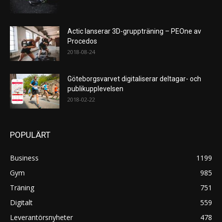
Actic lanserar 3D-gruppträning – PEOne av
Procedos
2018-08-24
Göteborgsvarvet digitaliserar deltagar- och
publikupplevelsen
2018-02-22
POPULÄRT
Business
1199
Gym
985
Träning
751
Digitalt
559
Leverantörsnyheter
478