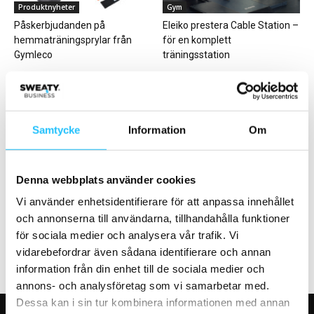
Produktnyheter
Gym
Påskerbjudanden på
Eleiko prestera Cable Station –
hemmaträningsprylar från
för en komplett
Gymleco
träningsstation
Samtycke
Information
Om
Business
Business
Denna webbplats använder cookies
Richard Grönberg, grundare
BRP siktar mot Europa –
och vd Ecdesign – Sweaty
stärker styrelsen
Vi använder enhetsidentifierare för att anpassa innehållet
Business Podcast #136
och annonserna till användarna, tillhandahålla funktioner
för sociala medier och analysera vår trafik. Vi
vidarebefordrar även sådana identifierare och annan
information från din enhet till de sociala medier och
annons- och analysföretag som vi samarbetar med.
Dessa kan i sin tur kombinera informationen med annan