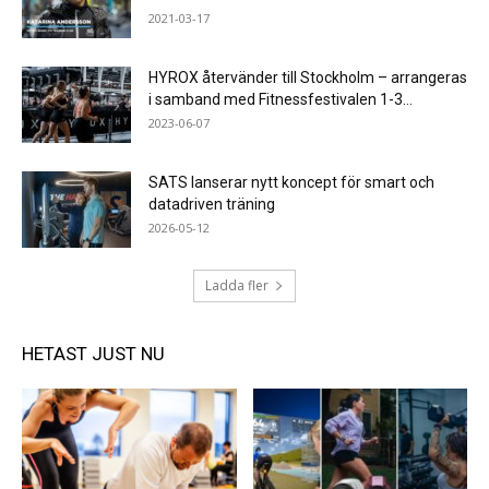
2021-03-17
HYROX återvänder till Stockholm – arrangeras
i samband med Fitnessfestivalen 1-3...
2023-06-07
SATS lanserar nytt koncept för smart och
datadriven träning
2026-05-12
Ladda fler
HETAST JUST NU