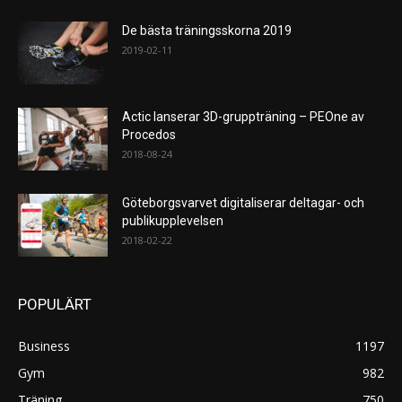
De bästa träningsskorna 2019
2019-02-11
Actic lanserar 3D-gruppträning – PEOne av
Procedos
2018-08-24
Göteborgsvarvet digitaliserar deltagar- och
publikupplevelsen
2018-02-22
POPULÄRT
Business
1197
Gym
982
Träning
750