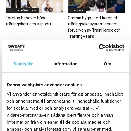
Corporate Wellness
Business
Företag behöver både
Garmin bygger ett komplett
träningskort och support
träningsekosystem genom
förvärven av TrainHeroic och
TrainingPeaks
Samtycke
Information
Om
Digitalt
Business
Denna webbplats använder cookies
Withings lanserar ScanWatch
Zoezi bjuder in till diskussioner
Vi använder enhetsidentifierare för att anpassa innehållet
Nova Brilliant Edition
avseende enklare
och annonserna till användarna, tillhandahålla funktioner
affärssystem på
för sociala medier och analysera vår trafik. Vi
Fitnessfestivalen
vidarebefordrar även sådana identifierare och annan
information från din enhet till de sociala medier och
annons- och analysföretag som vi samarbetar med.