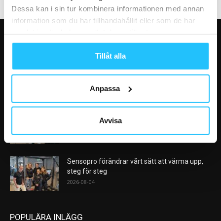
Dessa kan i sin tur kombinera informationen med annan
information som du har tillhandahållit eller som de har
samlat in när du har använt deras tjänster.
VÅRA FAVORITER
Tillåt alla
AI kommer aldrig kunna ersätta en frukost
efter träningspasset
2026-08-06
Anpassa
Analys: Europas gymmarknad går in i en ny
Avvisa
konsolideringsfas – och...
2026-08-05
Sensopro förändrar vårt sätt att värma upp,
steg för steg
2026-08-04
POPULÄRA INLÄGG