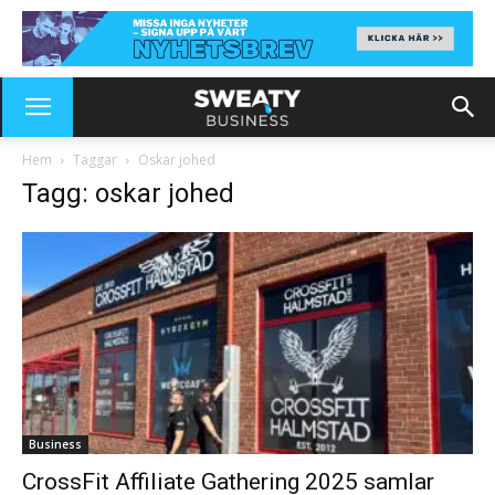
Hem
Taggar
Oskar johed
Tagg: oskar johed
Business
CrossFit Affiliate Gathering 2025 samlar