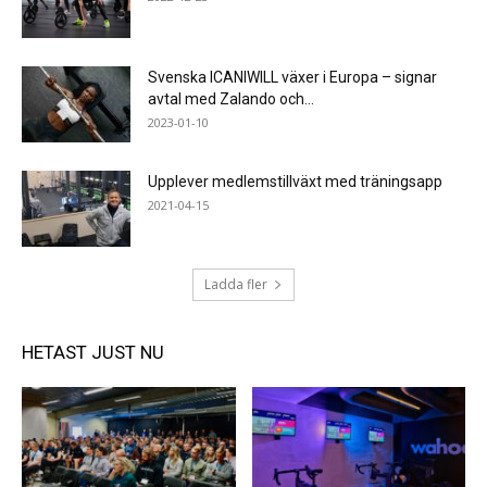
Svenska ICANIWILL växer i Europa – signar
avtal med Zalando och...
2023-01-10
Upplever medlemstillväxt med träningsapp
2021-04-15
Ladda fler
HETAST JUST NU