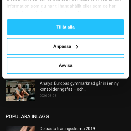
information som du har tillhandahållit eller som de har
samlat in när du har använt deras tjänster.
VÅRA FAVORITER
Tillåt alla
Nike satsar på hybridträning när Hyrox formar
nästa stora kategori
2026-08-07
Anpassa
AI kommer aldrig kunna ersätta en frukost
efter träningspasset
Avvisa
2026-08-06
Analys: Europas gymmarknad går in i en ny
konsolideringsfas – och...
2026-08-05
POPULÄRA INLÄGG
De bästa träningsskorna 2019