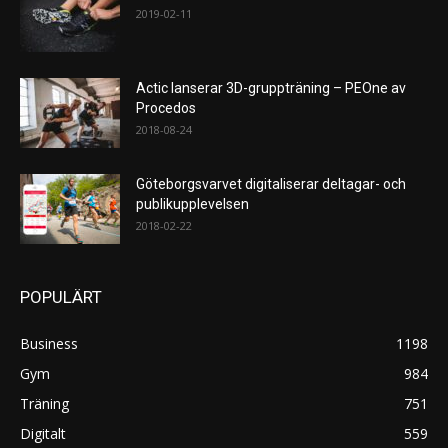
2019-02-11
Actic lanserar 3D-gruppträning – PEOne av
Procedos
2018-08-24
Göteborgsvarvet digitaliserar deltagar- och
publikupplevelsen
2018-02-22
POPULÄRT
Business
1198
Gym
984
Träning
751
Digitalt
559