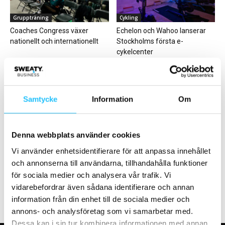
Gruppträning
Cykling
Coaches Congress växer
Echelon och Wahoo lanserar
nationellt och internationellt
Stockholms första e-
cykelcenter
Samtycke
Information
Om
Business
Business
Denna webbplats använder cookies
Eleiko inleder partnerskap med
F45 Training satsar på den
Vi använder enhetsidentifierare för att anpassa innehållet
Peloton Commercial och blir
svenska marknaden – söker
och annonserna till användarna, tillhandahålla funktioner
exklusiv återförsäljare av...
franchisetagare
för sociala medier och analysera vår trafik. Vi
vidarebefordrar även sådana identifierare och annan
information från din enhet till de sociala medier och
annons- och analysföretag som vi samarbetar med.
Dessa kan i sin tur kombinera informationen med annan