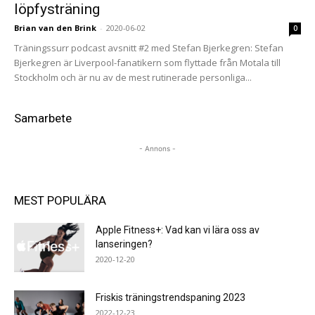
löpfysträning
Brian van den Brink
-
2020-06-02
0
Träningssurr podcast avsnitt #2 med Stefan Bjerkegren: Stefan
Bjerkegren är Liverpool-fanatikern som flyttade från Motala till
Stockholm och är nu av de mest rutinerade personliga...
Samarbete
- Annons -
MEST POPULÄRA
Apple Fitness+: Vad kan vi lära oss av
lanseringen?
2020-12-20
Friskis träningstrendspaning 2023
2022-12-23