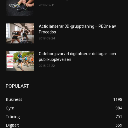
2019-02-11
Actic lanserar 3D-gruppträning – PEOne av
Procedos
2018-08-24
Göteborgsvarvet digitaliserar deltagar- och
publikupplevelsen
2018-02-22
POPULÄRT
Business
1198
Gym
984
Träning
751
Digitalt
559