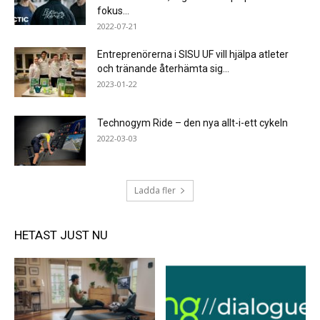
fokus...
2022-07-21
Entreprenörerna i SISU UF vill hjälpa atleter
och tränande återhämta sig...
2023-01-22
Technogym Ride – den nya allt-i-ett cykeln
2022-03-03
Ladda fler
HETAST JUST NU