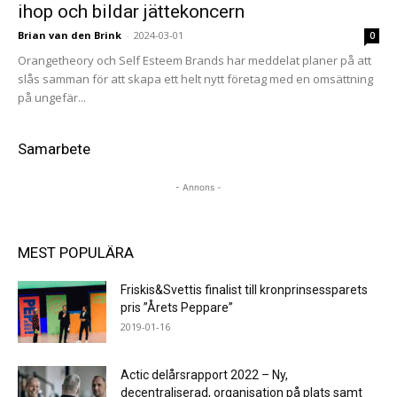
ihop och bildar jättekoncern
Brian van den Brink
-
2024-03-01
0
Orangetheory och Self Esteem Brands har meddelat planer på att
slås samman för att skapa ett helt nytt företag med en omsättning
på ungefär...
Samarbete
- Annons -
MEST POPULÄRA
Friskis&Svettis finalist till kronprinsessparets
pris ”Årets Peppare”
2019-01-16
Actic delårsrapport 2022 – Ny,
decentraliserad, organisation på plats samt