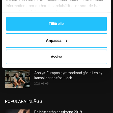
information som du har tillhandahållit eller som de har
samlat in när du har använt deras tjänster.
VÅRA FAVORITER
Tillåt alla
Nike satsar på hybridträning när Hyrox formar
nästa stora kategori
2026-08-07
Anpassa
AI kommer aldrig kunna ersätta en frukost
efter träningspasset
Avvisa
2026-08-06
Analys: Europas gymmarknad går in i en ny
konsolideringsfas – och...
2026-08-05
POPULÄRA INLÄGG
De bästa träningsskorna 2019