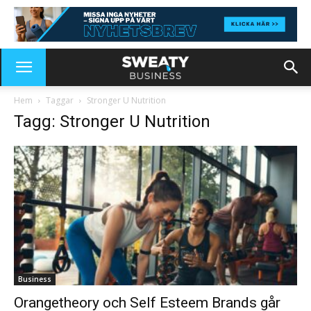
Hem
Taggar
Stronger U Nutrition
Tagg: Stronger U Nutrition
Business
Orangetheory och Self Esteem Brands går