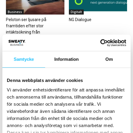
Business
Digitalt
Peloton ser ljusare på
NG Dialogue
framtiden efter stor
intäktsökning från
prenumerationer
Samtycke
Information
Om
Business
Gym
Denna webbplats använder cookies
HÄNG MED OSS TILL LOS
Premiär för Eleiko Outlet – 18
Vi använder enhetsidentifierare för att anpassa innehållet
ANGELES & SAN DIEGO – 17-
juni!
och annonserna till användarna, tillhandahålla funktioner
21...
för sociala medier och analysera vår trafik. Vi
vidarebefordrar även sådana identifierare och annan
information från din enhet till de sociala medier och
annons- och analysföretag som vi samarbetar med.
Dessa kan i sin tur kombinera informationen med annan