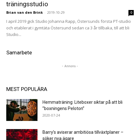
träningsstudio
Brian van den Brink
-
2019-10-29
0
I april 2019 gick Studio Johanna Rapp, Östersunds första PT-studio
och etablerat i gymtäta Östersund sedan ca 3 år tillbaka, till att bli
Studio...
Samarbete
- Annons -
MEST POPULÄRA
Hemmaträning: Liteboxer siktar på att bli
”boxningens Peloton”
2020-07-24
Barry’s aviserar ambitiösa tillväxtplaner –
söker nya ägare