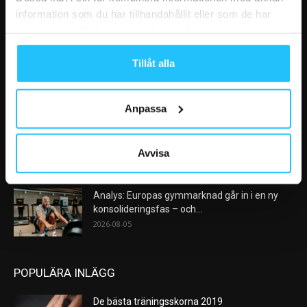
information som du har tillhandahållit eller som de har
samlat in när du har använt deras tjänster.
VÅRA FAVORITER
Tillåt alla
Nike satsar på hybridträning när Hyrox formar
nästa stora kategori
2026-08-07
Anpassa
AI kommer aldrig kunna ersätta en frukost
efter träningspasset
Avvisa
2026-08-06
Analys: Europas gymmarknad går in i en ny
konsolideringsfas – och...
2026-08-05
POPULÄRA INLÄGG
De bästa träningsskorna 2019