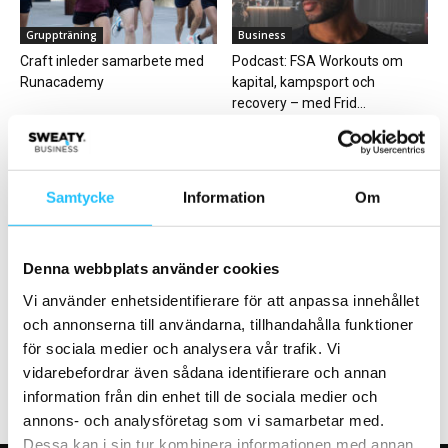
Gruppträning
Business
Craft inleder samarbete med
Podcast: FSA Workouts om
Runacademy
kapital, kampsport och
recovery – med Frid...
Samtycke
Information
Om
Gym
Business
Denna webbplats använder cookies
Friskis Stockholm har tecknat
Träningskedjan MOVA väljer
Vi använder enhetsidentifierare för att anpassa innehållet
avtal gällande fystester åt
BRP
och annonserna till användarna, tillhandahålla funktioner
ambulanssjukvården
för sociala medier och analysera vår trafik. Vi
vidarebefordrar även sådana identifierare och annan
information från din enhet till de sociala medier och
annons- och analysföretag som vi samarbetar med.
Dessa kan i sin tur kombinera informationen med annan