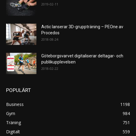
2019-02-11
Actic lanserar 3D-gruppträning – PEOne av
Procedos
2018-08-24
Göteborgsvarvet digitaliserar deltagar- och
publikupplevelsen
2018-02-22
POPULÄRT
Business
1198
Gym
984
Träning
751
Digitalt
559