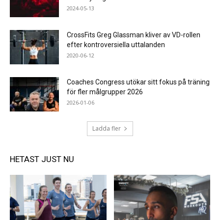
2024-05-13
CrossFits Greg Glassman kliver av VD-rollen
efter kontroversiella uttalanden
2020-06-12
Coaches Congress utökar sitt fokus på träning
för fler målgrupper 2026
2026-01-06
Ladda fler
HETAST JUST NU