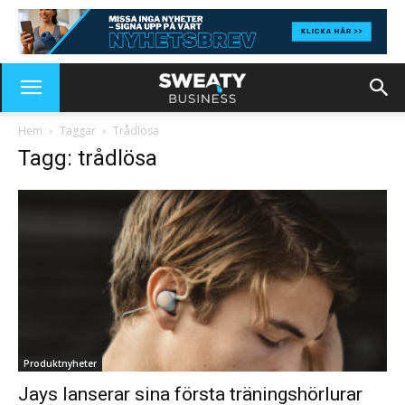
Hem
Taggar
Trådlösa
Tagg: trådlösa
Produktnyheter
Jays lanserar sina första träningshörlurar