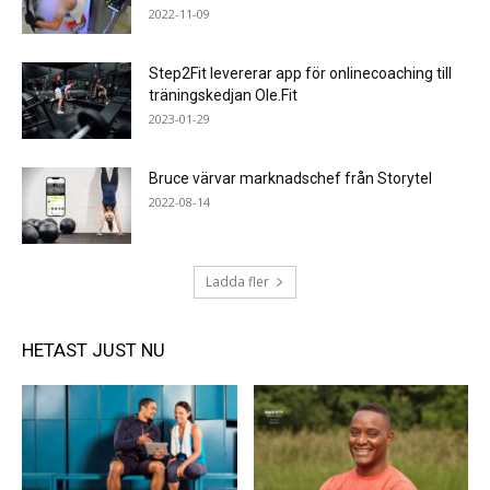
2022-11-09
Step2Fit levererar app för onlinecoaching till
träningskedjan Ole.Fit
2023-01-29
Bruce värvar marknadschef från Storytel
2022-08-14
Ladda fler
HETAST JUST NU