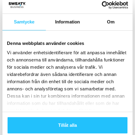
MEST POPULÄRA
Samtycke
Information
Om
Eleiko förlänger partnerskap med IPF
2022-02-01
Denna webbplats använder cookies
Fitness Brands samlar verksamheten i ny
Vi använder enhetsidentifierare för att anpassa innehållet
miljöcertifierad anläggning i Västerås
och annonserna till användarna, tillhandahålla funktioner
2025-12-17
för sociala medier och analysera vår trafik. Vi
vidarebefordrar även sådana identifierare och annan
Podcast: Gymskolan – ”Så lyckas du med
information från din enhet till de sociala medier och
kampanjer” – Pelle Sundströms...
annons- och analysföretag som vi samarbetar med.
2025-04-02
Dessa kan i sin tur kombinera informationen med annan
information som du har tillhandahållit eller som de har
Ny forskarstudie: Den fysiska aktiviteten hos
samlat in när du har använt deras tjänster.
svenskar har minskat till följd...
2021-04-14
Tillåt alla