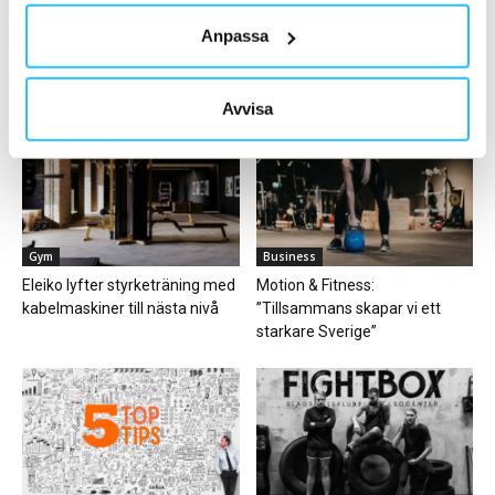
Ladda fler
Anpassa
HETAST JUST NU
Avvisa
Gym
Business
Eleiko lyfter styrketräning med
Motion & Fitness:
kabelmaskiner till nästa nivå
”Tillsammans skapar vi ett
starkare Sverige”