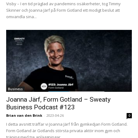
Visby – I en tid präglad av pandemins osäkerheter, tog Timmy
Skinner och Joanna Järf på Form Gotland ett modigt beslut att
omvandla sina...
Business
Joanna Järf, Form Gotland – Sweaty
Business Podcast #123
Brian van den Brink
-
2023-04-26
0
I detta avsnitt träffar vi Joanna Järf från gymkedjan Form Gotland.
Form Gotland är Gotlands största privata aktör inom gym och
träning med tre anläggningar...