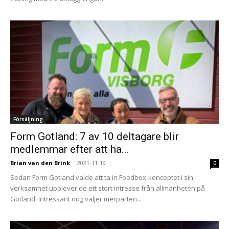
Försäljning
Form Gotland: 7 av 10 deltagare blir
medlemmar efter att ha...
Brian van den Brink
-
2021-11-19
0
Sedan Form Gotland valde att ta in Foodbox-konceptet i sin
verksamhet upplever de ett stort intresse från allmänheten på
Gotland. Intressant nog väljer merparten...