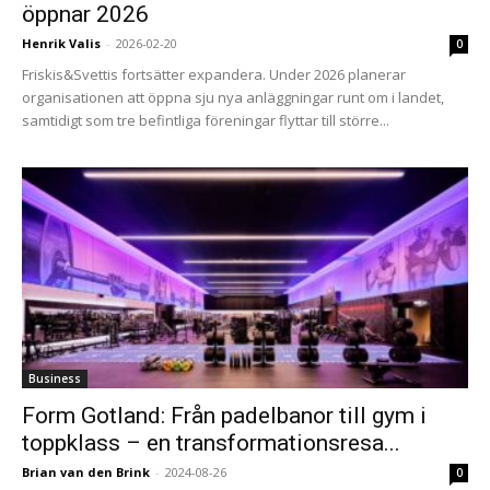
öppnar 2026
Henrik Valis
-
2026-02-20
0
Friskis&Svettis fortsätter expandera. Under 2026 planerar
organisationen att öppna sju nya anläggningar runt om i landet,
samtidigt som tre befintliga föreningar flyttar till större...
Business
Form Gotland: Från padelbanor till gym i
toppklass – en transformationsresa...
Brian van den Brink
-
2024-08-26
0