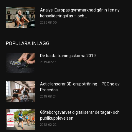
Analys: Europas gymmarknad går in i en ny
konsolideringsfas – och...
2026-08-05
POPULÄRA INLÄGG
De bästa träningsskorna 2019
2019-02-11
Actic lanserar 3D-gruppträning – PEOne av
Procedos
2018-08-24
Göteborgsvarvet digitaliserar deltagar- och
publikupplevelsen
2018-02-22