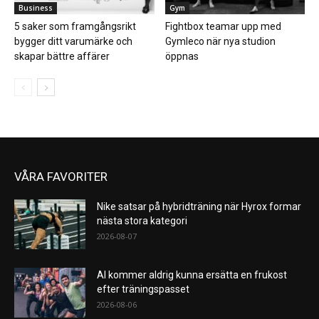
Business
Gym
5 saker som framgångsrikt
Fightbox teamar upp med
bygger ditt varumärke och
Gymleco när nya studion
skapar bättre affärer
öppnas
VÅRA FAVORITER
Nike satsar på hybridträning när Hyrox formar
nästa stora kategori
2026-08-07
AI kommer aldrig kunna ersätta en frukost
efter träningspasset
2026-08-06