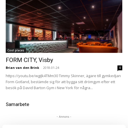
Cool places
FORM CITY, Visby
Brian van den Brink
-
2018-01-24
0
https://youtu.be/wgiJk4TMm30 Timmy Skinner, ägare till gymkedjan
Form Gotland, bestämde sig för att bygga sitt drömgym efter ett
besök på David Barton Gym i New York för några...
Samarbete
- Annons -