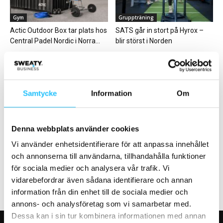
Gym
Gruppträning
Actic Outdoor Box tar plats hos
SATS går in stort på Hyrox –
Central Padel Nordic i Norra...
blir störst i Norden
Samtycke
Information
Om
Digitalt
Digitalt
Denna webbplats använder cookies
Fler ska träna mer! Actic
Ny utbildning: Online Training
lanserar digital träningsstart
Specialist
Vi använder enhetsidentifierare för att anpassa innehållet
med coach
och annonserna till användarna, tillhandahålla funktioner
för sociala medier och analysera vår trafik. Vi
vidarebefordrar även sådana identifierare och annan
information från din enhet till de sociala medier och
annons- och analysföretag som vi samarbetar med.
Dessa kan i sin tur kombinera informationen med annan