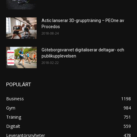
Actic lanserar 3D-gruppträning – PEOne av
Procedos
2018-08-24
Göteborgsvarvet digitaliserar deltagar- och
publikupplevelsen
2018-02-22
POPULÄRT
Business
1198
Gym
984
Träning
751
Digitalt
559
Leverantörsnyheter
478