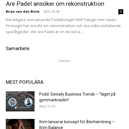
Are Padel ansöker om rekonstruktion
Brian van den Brink
-
2022-10-08
0
Det tidigare storsatsande Padelbolaget WAP hänger mot repen.
Företaget har ansökt om rekonstruktion och ska vidta omfattande
sparåtgärder. We Are Padel är en de stora...
Samarbete
- Annons -
MEST POPULÄRA
Podd: Sweaty Business Trends – ”läget på
gymmarknaden”
2022-11-23
Itrim lanserar koncept för återhämtning –
Itrim Balance