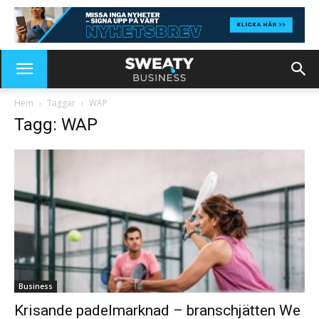
Hem
Taggar
WAP
Tagg: WAP
Business
Krisande padelmarknad – branschjätten We