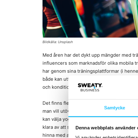
Bildkälla: Unsplash
Med åren har det dykt upp mängder med trän
influencers som marknadsför olika mobila t
har genom sina träningsplattformar (i henne
både kan utföras i hemmet och på gymmet. D
och konditionsträning, såväl som till de som
Det finns fler exempel
på träningsappar
och 
Samtycke
man vill utöva. Den som vill lära sig yoga e
kan välja yoga-appen
Alo Moves
.
Couch to 
klara av att springa 5 kilometer.
Seven
är ap
Denna webbplats använder 
hinna med att träna och den är fylld med ko
Vi använder enhetsidentifierar