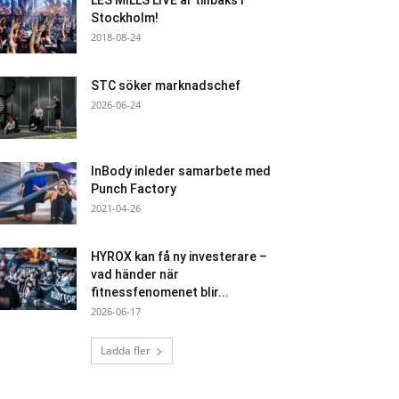
LES MILLS LIVE är tillbaks i
Stockholm!
2018-08-24
STC söker marknadschef
2026-06-24
InBody inleder samarbete med
Punch Factory
2021-04-26
HYROX kan få ny investerare –
vad händer när
fitnessfenomenet blir...
2026-06-17
Ladda fler