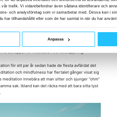
vår trafik. Vi vidarebefordrar även sådana identifierare och anna
nnons- och analysföretag som vi samarbetar med. Dessa kan i sin
har tillhandahållit eller som de har samlat in när du har använt 
ar finns det också appar för avkoppling och
ektisk tillvaro utan även för att ta det lugnt och njuta.
dic
med flera) och pussel- och ordspel som
Wordfeud
Anpassa
spelet
Eurojackpot
– som har funnits sedan länge i
inns det appar för meditation och avslappning.
ion för ett par år sedan hade de flesta avfärdat det
ditation och mindfulness har flertalet gånger visat sig
 meditation innebära att man sitter och sjunger ”ohm”
mma sak. Ibland kan det räcka med att bara sitta tyst
.