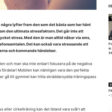
H
 några lyfter fram den som det bästa som har hänt
om den ultimata stressfaktorn. Det går inte att
mycket stress. Med den är man alltid nåbar via sms,
S
elefonsamtalen. Det kan också vara stressande att
Po
in
eterna och kommande händelser.
St
ilen och man ska inte enbart fokusera på de negativa
ra fördelar! Mobilen kan nämligen vara den perfekta
er gå till gymmet kan hitta skräddarsydda träningspass
B
Fi
– 
 eller cirkelträning kan det ibland vara svårt att