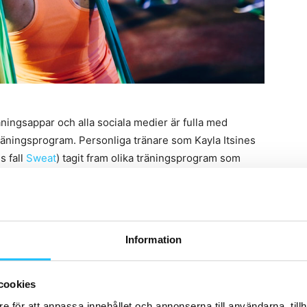
ingsappar och alla sociala medier är fulla med
räningsprogram. Personliga tränare som Kayla Itsines
s fall
Sweat
) tagit fram olika träningsprogram som
essa vänder sig till de som redan är vana vid styrka-
 aldrig har tränat innan.
valet man gör beror självklart på vilken träningsform
Information
ller utveckla sin träning med mer avancerade positioner
5k
är appen som gör dig till en löpare, med målet att
pen för dig som ofta har ont om tid, men som ändå vill
cookies
rta intensiva övningar.
e för att anpassa innehållet och annonserna till användarna, tillh