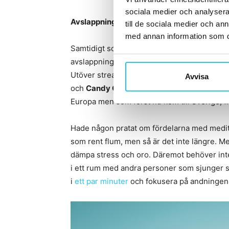
sociala medier och analysera 
Avslappningsappar
till de sociala medier och a
med annan information som du 
Samtidigt som det finns fysiska träningsapp
avslappning. Mobilen är inte bara till för en h
Utöver streamingtjänster (
Netflix
,
HBO Nor
Avvisa
och
Candy Crush
eller det
nytillkomna lotto
Europa men som först nu kom till Sverige, f
Hade någon pratat om fördelarna med meditat
som rent flum, men så är det inte längre. Me
dämpa stress och oro. Däremot behöver inte
i ett rum med andra personer som sjunger sa
i
ett par minuter
och fokusera på andningen