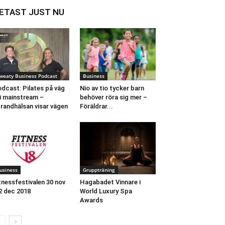
ETAST JUST NU
weaty Business Podcast
Business
dcast: Pilates på väg
Nio av tio tycker barn
 i mainstream –
behöver röra sig mer –
randhälsan visar vägen
Föräldrar...
usiness
Gruppträning
tnessfestivalen 30 nov
Hagabadet Vinnare i
2 dec 2018
World Luxury Spa
Awards