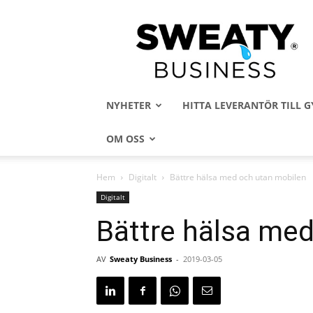
Sweaty
Business
NYHETER
HITTA LEVERANTÖR TILL
OM OSS
Hem
Digitalt
Bättre hälsa med och utan mobilen
Digitalt
Bättre hälsa me
AV
Sweaty Business
-
2019-03-05