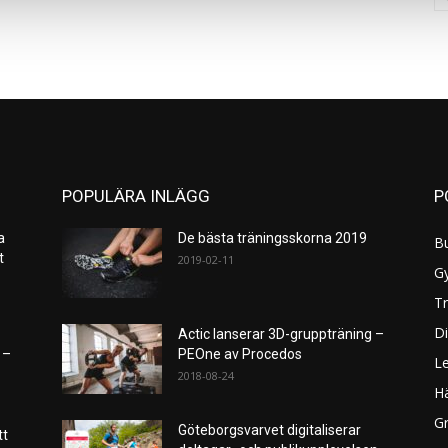
POPULÄRA INLÄGG
P
a
De bästa träningsskorna 2019
B
et
2019-02-11
G
Tr
Di
Actic lanserar 3D-gruppträning –
 –
PEOne av Procedos
L
2018-08-24
H
Gr
Göteborgsvarvet digitaliserar
tt