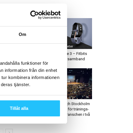
ETAST JUST NU
Om
roduktnyheter
Produktnyheter
sall PRO tecknar avtal
Fitbit Charge 3 – Fitbits
ed SATS
nya aktivitetsarmband
andahålla funktioner för
n information från din enhet
 tur kombinera informationen
deras tjänster.
igitalt
Business
assPass köper upp
Perforum och Stockholm
Tillåt alla
enska FitnessCollection
mötesplats för tränings-
och hälsobranschen i två
dagar