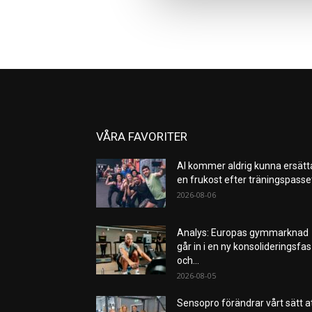
VÅRA FAVORITER
AI kommer aldrig kunna ersätt
en frukost efter träningspass
2026-08-06
Analys: Europas gymmarknad
går in i en ny konsolideringsfas
och...
2026-08-05
Sensopro förändrar vårt sätt a