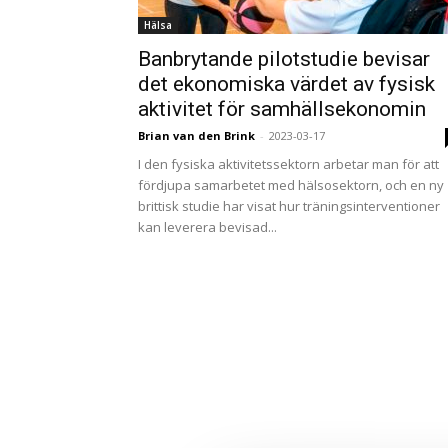
Hälsa
Banbrytande pilotstudie bevisar
det ekonomiska värdet av fysisk
aktivitet för samhällsekonomin
Brian van den Brink
-
2023-03-17
I den fysiska aktivitetssektorn arbetar man för att
fördjupa samarbetet med hälsosektorn, och en ny
brittisk studie har visat hur träningsinterventioner
kan leverera bevisad...