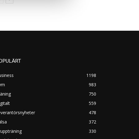
OPULÄRT
usiness
1198
ym
983
äning
750
gitalt
559
everantörsnyheter
478
älsa
372
uppträning
330