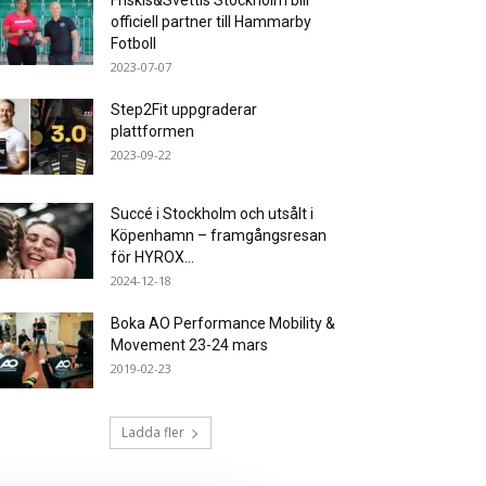
Friskis&Svettis Stockholm blir
officiell partner till Hammarby
Fotboll
2023-07-07
Step2Fit uppgraderar
plattformen
2023-09-22
Succé i Stockholm och utsålt i
Köpenhamn – framgångsresan
för HYROX...
2024-12-18
Boka AO Performance Mobility &
Movement 23-24 mars
2019-02-23
Ladda fler