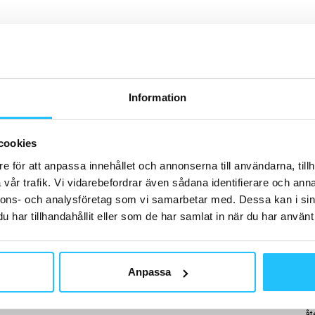
H
Information
B
cookies
Ca
me
e för att anpassa innehållet och annonserna till användarna, tillh
vår trafik. Vi vidarebefordrar även sådana identifierare och anna
nnons- och analysföretag som vi samarbetar med. Dessa kan i sin
har tillhandahållit eller som de har samlat in när du har använt 
Anpassa
B
SA
20
åt