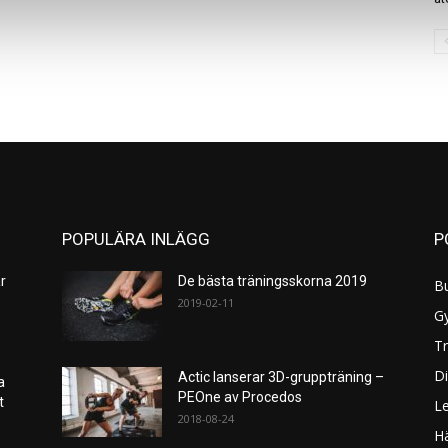
POPULÄRA INLÄGG
P
r
De bästa träningsskorna 2019
B
2019-02-11
G
Tr
Di
Actic lanserar 3D-gruppträning –
a
PEOne av Procedos
et
L
2018-08-24
H