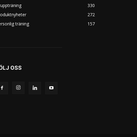
uppträning
330
roduktnyheter
272
rsonlig träning
157
ÖLJ OSS