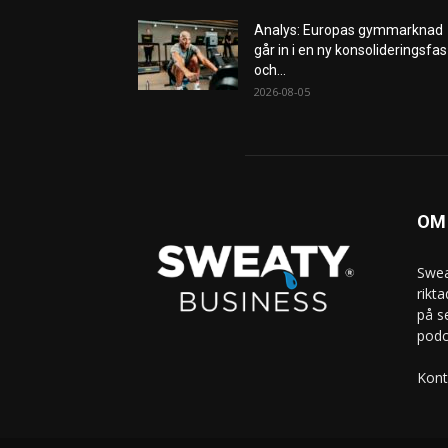
Analys: Europas gymmarknad
går in i en ny konsolideringsfas
och...
2026-08-05
OM
Swea
rikt
på s
podc
Kont