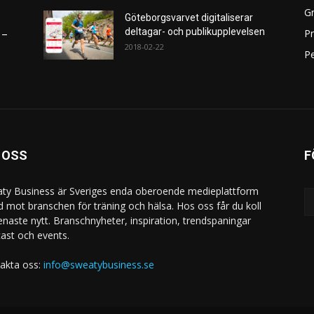
Gr
Göteborgsvarvet digitaliserar
deltagar- och publikupplevelsen
P
 –
2018-02-22
Pe
 OSS
F
ty Business är Sveriges enda oberoende medieplattform
ad mot branschen för träning och hälsa. Hos oss får du koll
enaste nytt. Branschnyheter, inspiration, trendspaningar
ast och events.
akta oss:
info@sweatybusiness.se