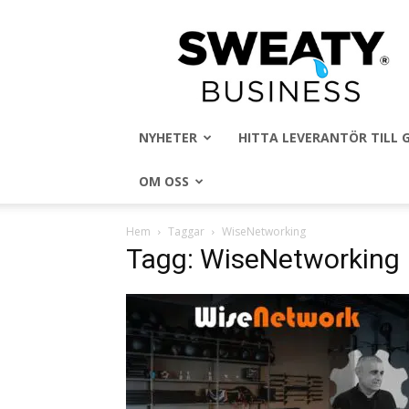
Sweaty
Business
NYHETER
HITTA LEVERANTÖR TILL
OM OSS
Hem
Taggar
WiseNetworking
Tagg: WiseNetworking