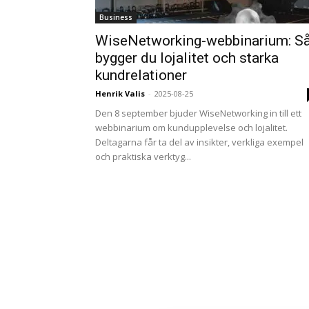
Business
WiseNetworking-webbinarium: S
bygger du lojalitet och starka
kundrelationer
Henrik Valis
-
2025-08-25
Den 8 september bjuder WiseNetworking in till ett
webbinarium om kundupplevelse och lojalitet.
Deltagarna får ta del av insikter, verkliga exempel
och praktiska verktyg...