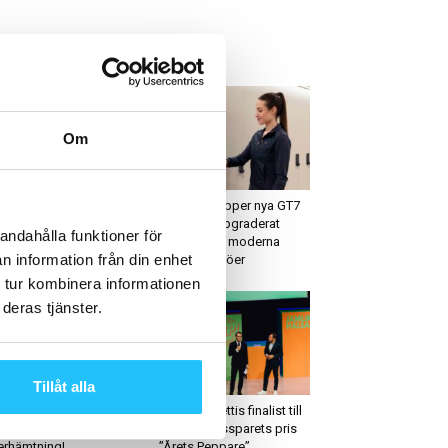
ETAST JUST NU
Om
usiness
Business
sall PRO – företaget
Gantner släpper nya GT7
d miljötänk i sitt DNA
Lite och uppgraderat
andahålla funktioner för
skåplås för moderna
n information från din enhet
träningsmiljöer
 tur kombinera informationen
deras tjänster.
Tillåt alla
usiness
Träning
TS kvartalsrapport Q3
Friskis&Svettis finalist till
21 – Rekordartad
kronprinsessparets pris
erhämtning!
”Årets Peppare”