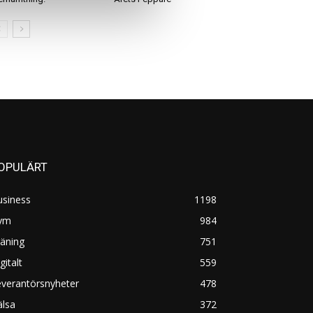
OPULÄRT
usiness
1198
ym
984
äning
751
gitalt
559
everantörsnyheter
478
älsa
372