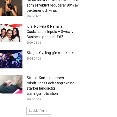
Casall lanserar träningshandske
som effektivt reducerar 99% av
bakterier och virus
2021-01-26
Kirsi Poikela & Pernilla
Gustafsson, Inpuls – Sweaty
Business podcast #62
2020-01-02
Stages Cycling går mot konkurs
2024-04-26
Studie: Kombinationen
mindfulness och stegräkning
stärker långsiktig
träningsmotivation
2025-06-02
Ladda fler