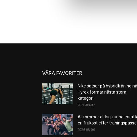
VÅRA FAVORITER
Nike satsar på hybridträning nä
Hyrox formar nästa stora
kategori
2026-08-07
AI kommer aldrig kunna ersätt
en frukost efter träningspass
2026-08-06