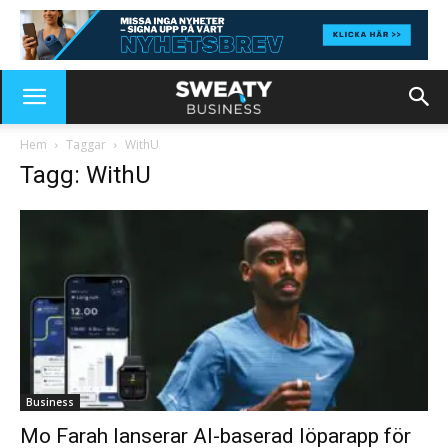
Hem
Taggar
WithU
Tagg: WithU
Business
Mo Farah lanserar AI-baserad löparapp för