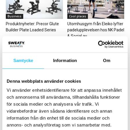
Business
Cool places
Produktnyheter: Precor Glute
Utomhusgym från Eleiko lyfter
Builder Plate Loaded Series
padelupplevelsen hos NK Padel
& Social av...
Samtycke
Information
Om
Denna webbplats använder cookies
Digitalt
Digitalt
WiseGym – allt i ett system
Twiik sluter avtal med USA-
Vi använder enhetsidentifierare för att anpassa innehållet
baserade From Me To You
och annonserna till användarna, tillhandahålla funktioner
Movement –...
för sociala medier och analysera vår trafik. Vi
vidarebefordrar även sådana identifierare och annan
information från din enhet till de sociala medier och
annons- och analysföretag som vi samarbetar med.