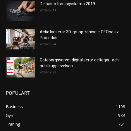
De bästa träningsskorna 2019
2019-02-11
Actic lanserar 3D-gruppträning – PEOne av
Procedos
2018-08-24
Göteborgsvarvet digitaliserar deltagar- och
publikupplevelsen
2018-02-22
POPULÄRT
Business
1198
Gym
984
Träning
751