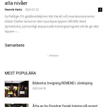
alla nivåer
Henrik Valis
-
2025-07-22
0
Fyr­faldige OS-guldmedaljören Mo Farah och maratonvinnaren
Adam Clarke lanserar den nya löparappen URUNN. Med
dynamiska, personligt anpassade träningsprogram vill de ge alla
löpare –...
Samarbete
- Annons -
MEST POPULÄRA
Bildextra: Invigning REMEND i Jönköping
2023-06-18
Åtta av tio föredrar fysisk träning på recept,