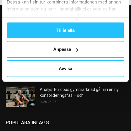
Dessa kan i sin tur kombinera informationen med annan
information som du har tillhandahållit eller som de har
samlat in när du har använt deras tjänster.
VÅRA FAVORITER
Tillåt alla
Nike satsar på hybridträning när Hyrox formar
nästa stora kategori
2026-08-07
Anpassa
AI kommer aldrig kunna ersätta en frukost
efter träningspasset
Avvisa
2026-08-06
Analys: Europas gymmarknad går in i en ny
konsolideringsfas – och...
2026-08-05
POPULÄRA INLÄGG