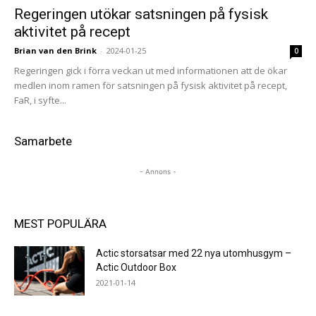
Regeringen utökar satsningen på fysisk
aktivitet på recept
Brian van den Brink
-
2024-01-25
0
Regeringen gick i förra veckan ut med informationen att de ökar
medlen inom ramen för satsningen på fysisk aktivitet på recept,
FaR, i syfte...
Samarbete
- Annons -
MEST POPULÄRA
Actic storsatsar med 22 nya utomhusgym –
Actic Outdoor Box
2021-01-14