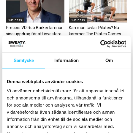
Business
Business
Precors VD Rob Barker lämnar
Kan man tävla i Pilates? Nu
sina uppdrag för att investera
kommer The Pilates Games
i...
Samtycke
Information
Om
Denna webbplats använder cookies
Business
Digitalt
Foodbox: ”Medlemsresan – en
Tomas Öberg & Diana Willman
Vi använder enhetsidentifierare för att anpassa innehållet
viktig del av din affärsidé”
Ivarsson, Zoezi – Sweaty
och annonserna till användarna, tillhandahålla funktioner
Business podcast...
för sociala medier och analysera vår trafik. Vi
vidarebefordrar även sådana identifierare och annan
information från din enhet till de sociala medier och
annons- och analysföretag som vi samarbetar med.