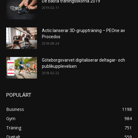
De bästa träningsskorna 2019
2019-02-11
Actic lanserar 3D-gruppträning – PEOne av
Procedos
2018-08-24
Göteborgsvarvet digitaliserar deltagar- och
publikupplevelsen
2018-02-22
POPULÄRT
Business
1198
Gym
984
Träning
751
Digitalt
559