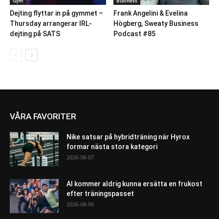
Gym
Business
Dejting flyttar in på gymmet –
Frank Angelini & Evelina
Thursday arrangerar IRL-
Högberg, Sweaty Business
dejting på SATS
Podcast #85
VÅRA FAVORITER
Nike satsar på hybridträning när Hyrox
formar nästa stora kategori
2026-08-07
AI kommer aldrig kunna ersätta en frukost
efter träningspasset
2026-08-06