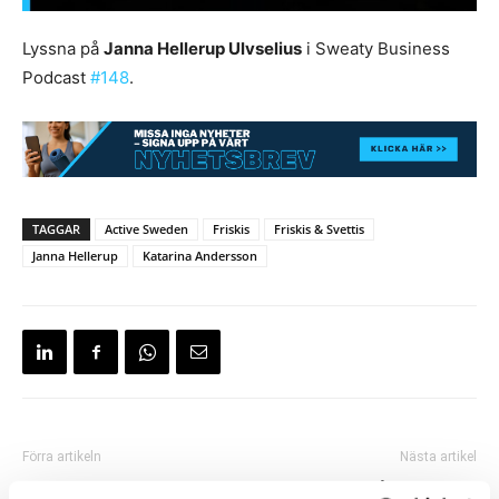
Lyssna på
Janna Hellerup Ulvselius
i Sweaty Business
Podcast
#148
.
TAGGAR
Active Sweden
Friskis
Friskis & Svettis
Janna Hellerup
Katarina Andersson
Förra artikeln
Nästa artikel
Gro Finans blir ny partner till
Podcast: Nyårskarameller