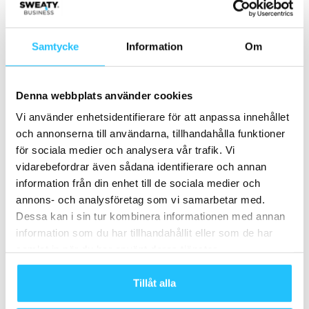
Sweaty Business – sänker
2025/26 – Sweaty Business
trösklarna för investeringar i
årskrönika
gym och hälsa
Samtycke
Information
Om
Denna webbplats använder cookies
Vi använder enhetsidentifierare för att anpassa innehållet
och annonserna till användarna, tillhandahålla funktioner
för sociala medier och analysera vår trafik. Vi
vidarebefordrar även sådana identifierare och annan
Henrik Valis
information från din enhet till de sociala medier och
annons- och analysföretag som vi samarbetar med.
Dessa kan i sin tur kombinera informationen med annan
information som du har tillhandahållit eller som de har
samlat in när du har använt deras tjänster.
Relaterade artiklar
Mer av samma författare
Tillåt alla
Hyrox växer vidare – siktar på två