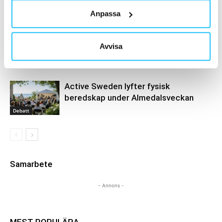
miljoner deltagare och förändrar
gymmarknaden
Anpassa
Business
Sweaty Business Podcast
Avvisa
tillbakablick: säsongen 2025/26 del 2
Sweaty Business
Podcast
Active Sweden lyfter fysisk
beredskap under Almedalsveckan
Debatt
Samarbete
- Annons -
MEST POPULÄRA