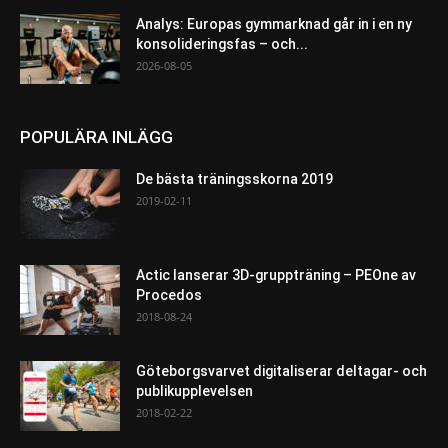
Analys: Europas gymmarknad går in i en ny
konsolideringsfas – och...
2026-08-05
POPULÄRA INLÄGG
De bästa träningsskorna 2019
2019-02-11
Actic lanserar 3D-gruppträning – PEOne av
Procedos
2018-08-24
Göteborgsvarvet digitaliserar deltagar- och
publikupplevelsen
2018-02-22