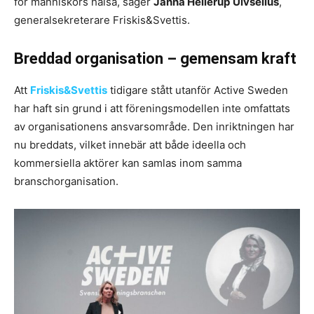
för människors hälsa, säger
Janna Hellerup
Ulvselius
,
generalsekreterare Friskis&Svettis.
Breddad organisation – gemensam kraft
Att
Friskis&Svettis
tidigare stått utanför Active Sweden
har haft sin grund i att föreningsmodellen inte omfattats
av organisationens ansvarsområde. Den inriktningen har
nu breddats, vilket innebär att både ideella och
kommersiella aktörer kan samlas inom samma
branschorganisation.