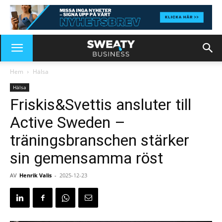
Hem
Hälsa
Hälsa
Friskis&Svettis ansluter till
Active Sweden –
träningsbranschen stärker
sin gemensamma röst
AV
Henrik Valis
-
2025-12-23