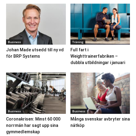
Business
Träning
Johan Made utsedd till ny vd
Full fart i
för BRP Systems
Weighttrainerfabriken –
dubbla utbildningar i januari
Business
Business
Coronakrisen: Minst 60 000
Många svenskar avbryter sina
norrmän har sagt upp sina
nätköp
gymmedlemskap