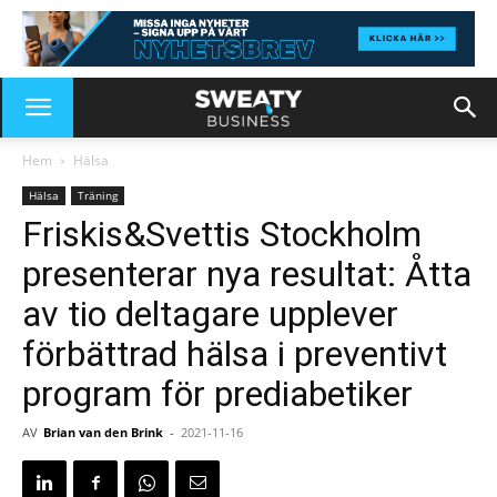
Hem
Hälsa
Hälsa
Träning
Friskis&Svettis Stockholm
presenterar nya resultat: Åtta
av tio deltagare upplever
förbättrad hälsa i preventivt
program för prediabetiker
AV
Brian van den Brink
-
2021-11-16