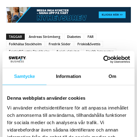
TAGGAR
Andreas Strömberg
Diabetes
FAR
Folkhälsa Stockholm
Fredrik Söder
Friskis&Svettis
Friskis&Svettis Stockholm
fysisk aktivitet
Health Integrator
Maria Olsson
Samtycke
Information
Om
Denna webbplats använder cookies
Vi använder enhetsidentifierare för att anpassa innehållet
Förra artikeln
Nästa artikel
och annonserna till användarna, tillhandahålla funktioner
I huvudet på Jonas Lissjanis:
LES MILLS Superstar 2021: 10
för sociala medier och analysera vår trafik. Vi
Träningstrender 2022 – Post
Stjärnor men bara en kan
vidarebefordrar även sådana identifierare och annan
Covid
vinna!
information från din enhet till de sociala medier och