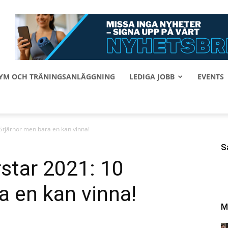
 GYM OCH TRÄNINGSANLÄGGNING
LEDIGA JOBB
EVENTS
Stjärnor men bara en kan vinna!
S
star 2021: 10
a en kan vinna!
M