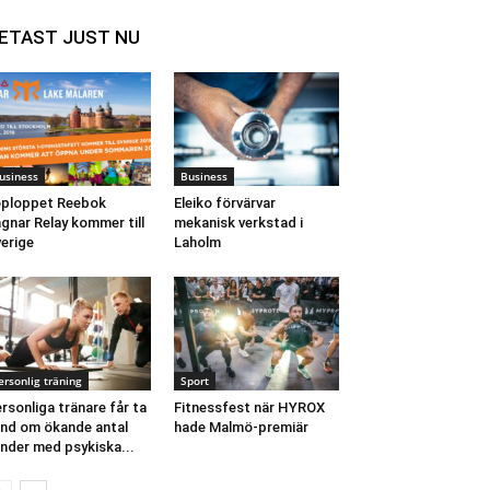
ETAST JUST NU
usiness
Business
ploppet Reebok
Eleiko förvärvar
gnar Relay kommer till
mekanisk verkstad i
erige
Laholm
ersonlig träning
Sport
rsonliga tränare får ta
Fitnessfest när HYROX
nd om ökande antal
hade Malmö-premiär
nder med psykiska...