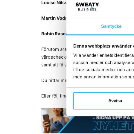
Louise Nilsson
, LES MILLS BARRE, Sverige
Martin Vodraska
, BODYSTEP, Tjeckien
Samtycke
Robin Rasovic
, BODYJAM, Sverige
Denna webbplats använder 
Förutom äran att få bli årets SUPERSTAR, tä
Vi använder enhetsidentifierar
värdecheckar från
Reebok/Stadium
, fina p
sociala medier och analysera 
samt att få stå på scenen under ett
LES MIL
till de sociala medier och a
med annan information som du 
Du hittar mer information
här
.
Eller följ finalen på Les Mills Nordic Instag
Avvisa