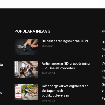
POPULÄRA INLÄGG
P
De bästa träningsskorna 2019
B
a
2019-02-11
G
T
Di
Actic lanserar 3D-gruppträning
ta
– PEOne av Procedos
L
2018-08-24
H
G
Göteborgsvarvet digitaliserar
deltagar- och
P
as
publikupplevelsen
Pe
2018-02-22