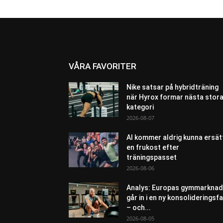
VÅRA FAVORITER
Nike satsar på hybridträning
när Hyrox formar nästa stor
kategori
2026-08-07
AI kommer aldrig kunna ersät
en frukost efter
träningspasset
2026-08-06
Analys: Europas gymmarknad
går in i en ny konsolideringsf
– och...
2026-08-05