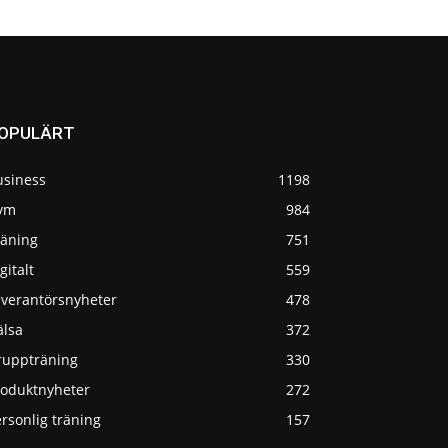
OPULÄRT
usiness
1198
ym
984
räning
751
gitalt
559
everantörsnyheter
478
älsa
372
ruppträning
330
roduktnyheter
272
rsonlig träning
157