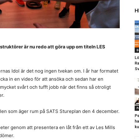
H
nstruktörer är nu redo att göra upp om titeln LES
B
Lö
Ra
Sv
as Idol är det nog ingen tvekan om. I år har formatet
kicka in en video för att ansöka och sedan har en
 mycket svårt och tufft jobb när det finns så otroligt
r.
P
 finalen som äger rum på SATS Stureplan den 4 december.
Pe
ha
ter genom att presentera en låt från ett av Les Mills
ku
dömer.