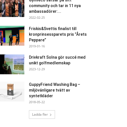
Gymleco satsar på sitt
community och tar in 11 nya
ambassadörer:...
2022-02-25
Friskis&Svettis finalist till
kronprinsessparets pris ”Årets
Peppare”
2019-01-16
Drivkraft Solna gör succé med
unikt golfmedlemskap
2023-12-29
GuppyFriend Washing Bag –
miljövänligare tvätt av
syntetkläder
2018-05-22
Ladda fler