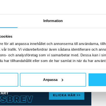
Information
cookies
vlar deltagarna om åtråvärda priser. Bland annat
e för att anpassa innehållet och annonserna till användarna, tillh
riser från
Polar
,
LES MILLS SMART TECH™
och
Nocco
,
vår trafik. Vi vidarebefordrar även sådana identifierare och anna
LS-event
under 2022.
nnons- och analysföretag som vi samarbetar med. Dessa kan i sin
har tillhandahållit eller som de har samlat in när du har använt 
ram
@lesmillsnordic
Anpassa