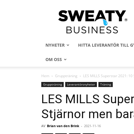
Sweaty
Business
NYHETER
HITTA LEVERANTÖR TILL
OM OSS
Hem
Gruppträning
LES MILLS Superstar 2021: 10 
Gruppträning
Leverantörsnyheter
Träning
LES MILLS Super
Stjärnor men bar
AV
Brian van den Brink
-
2021-11-16