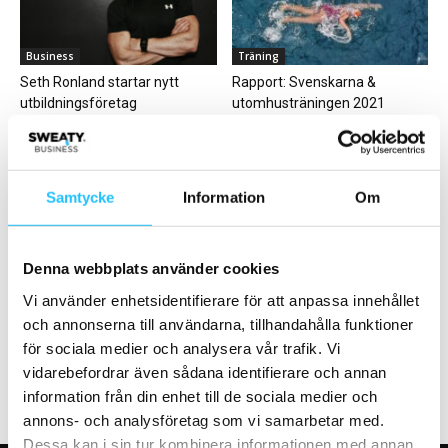
Business
Träning
Seth Ronland startar nytt
Rapport: Svenskarna &
utbildningsföretag
utomhusträningen 2021
Samtycke
Information
Om
Business
Gym
Denna webbplats använder cookies
Studio Plaza öppnar i Västerås
Får dina anställda vara med
Vi använder enhetsidentifierare för att anpassa innehållet
– Sveriges första 5-stjärniga
och påverka ditt företags
och annonserna till användarna, tillhandahålla funktioner
hotellgym från...
utveckling?
för sociala medier och analysera vår trafik. Vi
vidarebefordrar även sådana identifierare och annan
information från din enhet till de sociala medier och
annons- och analysföretag som vi samarbetar med.
Dessa kan i sin tur kombinera informationen med annan