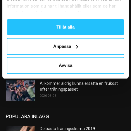
information som du har tillhandahållit eller som de har
samlat in när du har använt deras tjänster.
VÅRA FAVORITER
Tillåt alla
Efter rekordåren: Träningsmarknaden går in i
en ny fas – medlemslojalitet...
2026-08-10
Anpassa
Nike satsar på hybridträning när Hyrox formar
nästa stora kategori
Avvisa
2026-08-07
AI kommer aldrig kunna ersätta en frukost
efter träningspasset
2026-08-06
POPULÄRA INLÄGG
De bästa träningsskorna 2019