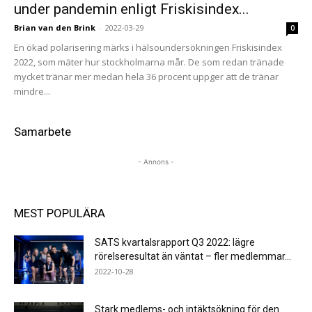
under pandemin enligt Friskisindex...
Brian van den Brink
-
2022-03-29
0
En ökad polarisering märks i hälsoundersökningen Friskisindex
2022, som mäter hur stockholmarna mår. De som redan tränade
mycket tränar mer medan hela 36 procent uppger att de tränar
mindre...
Samarbete
- Annons -
MEST POPULÄRA
SATS kvartalsrapport Q3 2022: lägre
rörelseresultat än väntat – fler medlemmar...
2022-10-28
Stark medlems- och intäktsökning för den