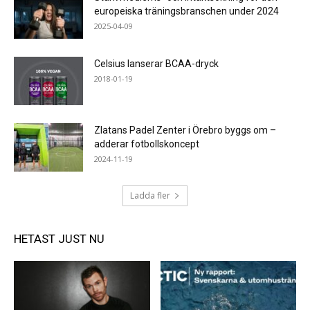
europeiska träningsbranschen under 2024
2025-04-09
Celsius lanserar BCAA-dryck
2018-01-19
Zlatans Padel Zenter i Örebro byggs om –
adderar fotbollskoncept
2024-11-19
Ladda fler
HETAST JUST NU