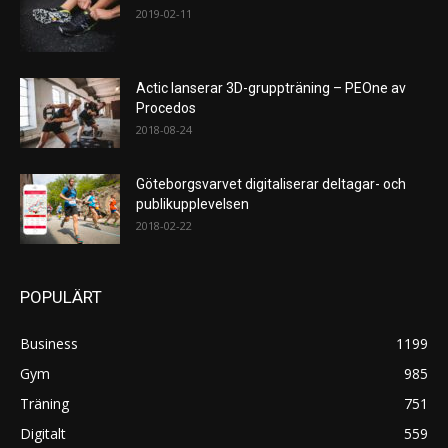
2019-02-11
Actic lanserar 3D-gruppträning – PEOne av
Procedos
2018-08-24
Göteborgsvarvet digitaliserar deltagar- och
publikupplevelsen
2018-02-22
POPULÄRT
Business
1199
Gym
985
Träning
751
Digitalt
559