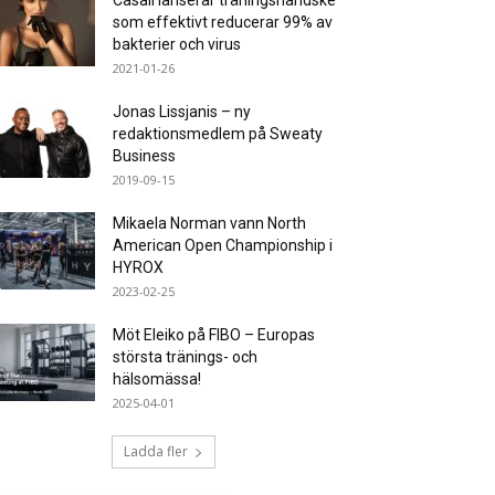
Casall lanserar träningshandske
som effektivt reducerar 99% av
bakterier och virus
2021-01-26
Jonas Lissjanis – ny
redaktionsmedlem på Sweaty
Business
2019-09-15
Mikaela Norman vann North
American Open Championship i
HYROX
2023-02-25
Möt Eleiko på FIBO – Europas
största tränings- och
hälsomässa!
2025-04-01
Ladda fler