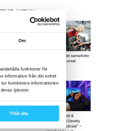
ETAST JUST NU
Om
usiness
Business
lårsrapport: Actic
Friskis inleder samarbete
nskar omsättning och
med Röda korset
relseresultat under
andahålla funktioner för
dra kvartalet
n information från din enhet
 tur kombinera informationen
deras tjänster.
usiness
Business
Tillåt alla
fitness tech trender från
”Säsongsfinal &
18 som kommer att
stafettbyte i Sweaty
verka dina...
Business Podcast” –