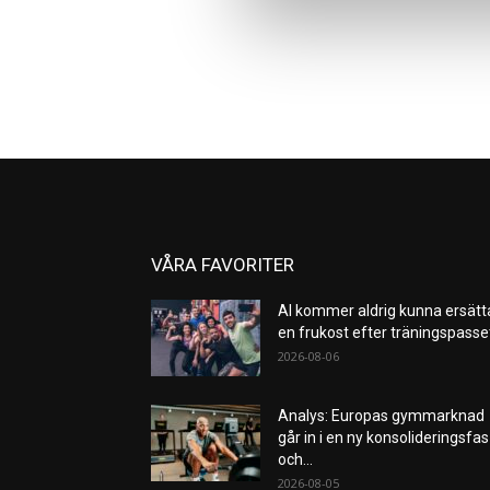
VÅRA FAVORITER
AI kommer aldrig kunna ersätt
en frukost efter träningspass
2026-08-06
Analys: Europas gymmarknad
går in i en ny konsolideringsfas
och...
2026-08-05