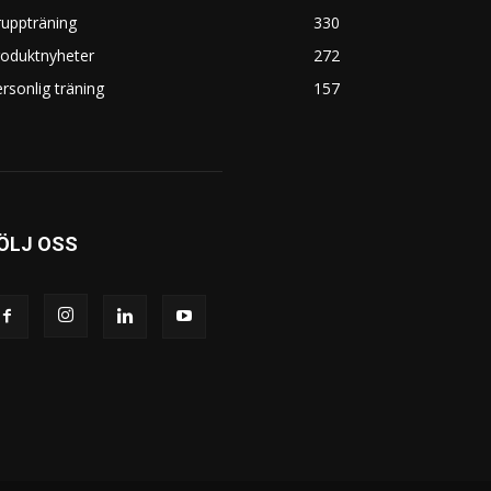
uppträning
330
roduktnyheter
272
rsonlig träning
157
ÖLJ OSS