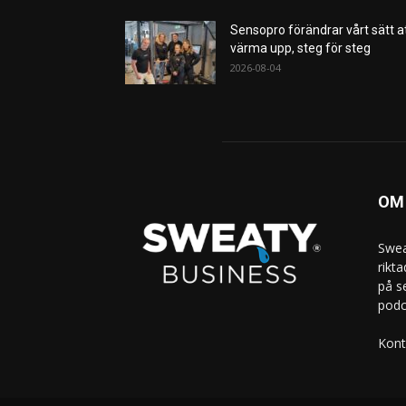
Sensopro förändrar vårt sätt a
värma upp, steg för steg
2026-08-04
OM
Swea
rikt
på s
podc
Kont