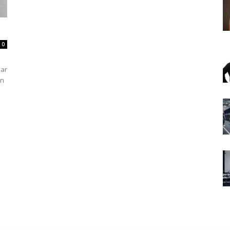
0
har
en