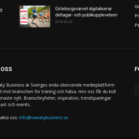
Gr
Göteborgsvarvet digitaliserar
tt
deltagar- och publikupplevelsen
P
2018-02-22
Pe
 OSS
F
ty Business är Sveriges enda oberoende medieplattform
ad mot branschen för träning och hälsa. Hos oss får du koll
enaste nytt. Branschnyheter, inspiration, trendspaningar
ast och events.
akta oss:
info@sweatybusiness.se