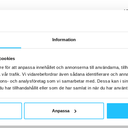
H
Information
B
De
cookies
mi
rö
e för att anpassa innehållet och annonserna till användarna, tillh
an
vår trafik. Vi vidarebefordrar även sådana identifierare och anna
nnons- och analysföretag som vi samarbetar med. Dessa kan i sin
har tillhandahållit eller som de har samlat in när du har använt 
B
Anpassa
7 
20
på