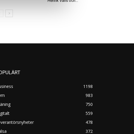
Henrik Valis och...
OPULÄRT
usiness
1198
ym
983
äning
750
gitalt
559
everantörsnyheter
478
älsa
372