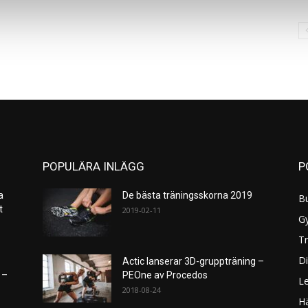
POPULÄRA INLÄGG
P
a
De bästa träningsskorna 2019
B
et
2019-02-11
G
Tr
Di
Actic lanserar 3D-gruppträning –
 –
PEOne av Procedos
L
2018-08-24
H