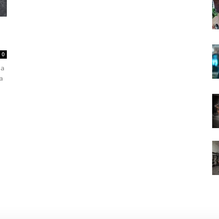
0
sa
na