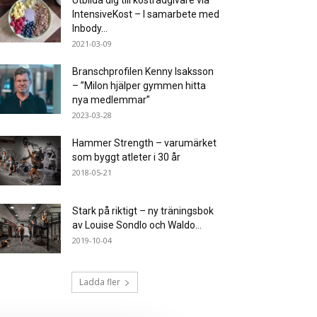
Utbilda dig till kostrådgivare via
IntensiveKost – I samarbete med
Inbody...
2021-03-09
Branschprofilen Kenny Isaksson
– ”Milon hjälper gymmen hitta
nya medlemmar”
2023-03-28
Hammer Strength – varumärket
som byggt atleter i 30 år
2018-05-21
Stark på riktigt – ny träningsbok
av Louise Sondlo och Waldo...
2019-10-04
Ladda fler