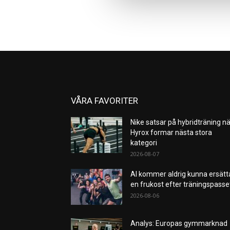
VÅRA FAVORITER
Nike satsar på hybridträning nä
Hyrox formar nästa stora
kategori
2026-08-07
AI kommer aldrig kunna ersätt
en frukost efter träningspass
2026-08-06
Analys: Europas gymmarknad