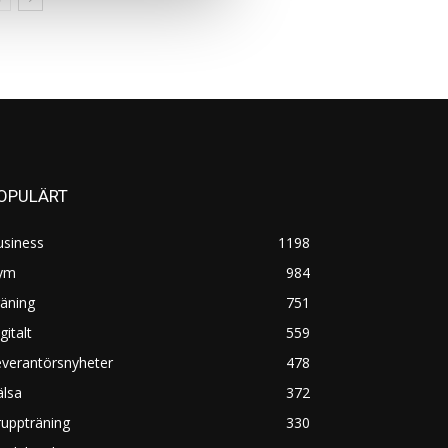
OPULÄRT
usiness
1198
ym
984
äning
751
gitalt
559
everantörsnyheter
478
älsa
372
uppträning
330