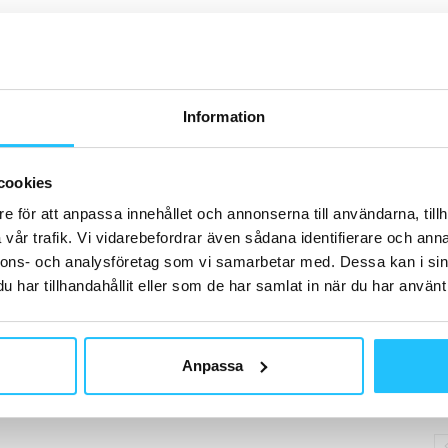
H
Information
B
Cr
cookies
kl
e för att anpassa innehållet och annonserna till användarna, tillh
ko
vår trafik. Vi vidarebefordrar även sådana identifierare och anna
nnons- och analysföretag som vi samarbetar med. Dessa kan i sin
har tillhandahållit eller som de har samlat in när du har använt 
B
Anpassa
Br
Sw
ti