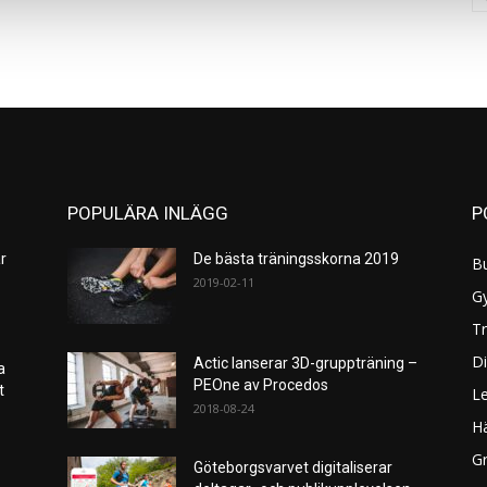
POPULÄRA INLÄGG
P
r
De bästa träningsskorna 2019
B
2019-02-11
G
Tr
Di
Actic lanserar 3D-gruppträning –
a
PEOne av Procedos
et
L
2018-08-24
H
Gr
Göteborgsvarvet digitaliserar