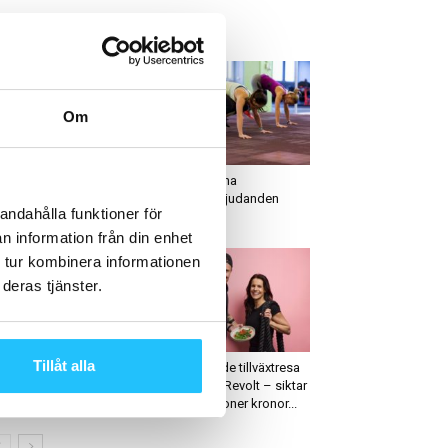
ETAST JUST NU
Om
usiness
Business
ossFits Greg Glassman
Paketera dina
iver av VD-rollen efter
träningserbjudanden
andahålla funktioner för
ntroversiella uttalanden
n information från din enhet
 tur kombinera informationen
deras tjänster.
usiness
Business
Tillåt alla
ian van den Brink från
Imponerande tillväxtresa
eaty Business ansluter
för Weekly Revolt – siktar
ll Nenda Effect...
mot 45 miljoner kronor...