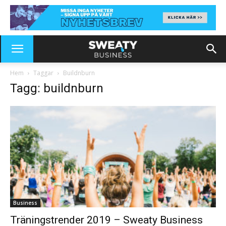
Hem
Taggar
Buildnburn
Tagg: buildnburn
Business
Träningstrender 2019 – Sweaty Business