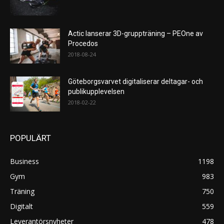
Actic lanserar 3D-gruppträning – PEOne av
Procedos
2018-08-24
Göteborgsvarvet digitaliserar deltagar- och
publikupplevelsen
2018-02-22
POPULÄRT
Business
1198
Gym
983
Träning
750
Digitalt
559
Leverantörsnyheter
478