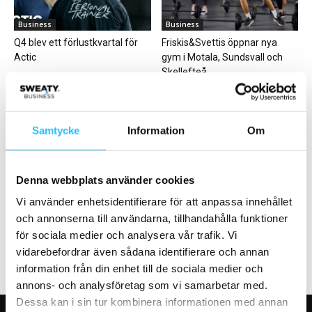
Business
Business
Q4 blev ett förlustkvartal för
Friskis&Svettis öppnar nya
Actic
gym i Motala, Sundsvall och
Skellefteå
Samtycke
Information
Om
Denna webbplats använder cookies
Marknadsföring
Digitalt
Storytelling – varför (och hur)
Precor teamar upp med Sonys
Vi använder enhetsidentifierare för att anpassa innehållet
ska du använda dig av detta...
smarta gymlösning Advagym
och annonserna till användarna, tillhandahålla funktioner
för sociala medier och analysera vår trafik. Vi
vidarebefordrar även sådana identifierare och annan
information från din enhet till de sociala medier och
annons- och analysföretag som vi samarbetar med.
Dessa kan i sin tur kombinera informationen med annan