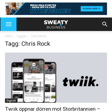
Hem
Taggar
Chris Rock
Tagg: Chris Rock
Digitalt
Twiik öppnar dörren mot Storbritannien –