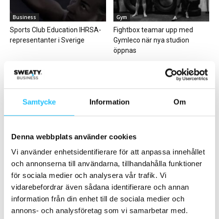
Business
Gym
Sports Club Education IHRSA-
Fightbox teamar upp med
representanter i Sverige
Gymleco när nya studion
öppnas
Samtycke
Information
Om
Digitalt
Business
Denna webbplats använder cookies
Sony Advagym – uppgradera
Wondr lanserar
och koppla upp gymmet utan
Marknadshuben – verktyget
Vi använder enhetsidentifierare för att anpassa innehållet
att byta...
som hjälper gym och
och annonserna till användarna, tillhandahålla funktioner
träningscenter lyckas...
för sociala medier och analysera vår trafik. Vi
vidarebefordrar även sådana identifierare och annan
information från din enhet till de sociala medier och
annons- och analysföretag som vi samarbetar med.