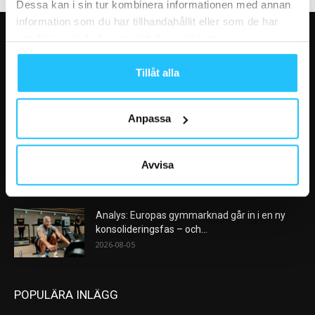
Dessa kan i sin tur kombinera informationen med annan
information som du har tillhandahållit eller som de har
samlat in när du har använt deras tjänster.
VÅRA FAVORITER
Tillåt alla
Nike satsar på hybridträning när Hyrox formar
nästa stora kategori
2026-08-07
Anpassa
AI kommer aldrig kunna ersätta en frukost
efter träningspasset
Avvisa
2026-08-06
Analys: Europas gymmarknad går in i en ny
konsolideringsfas – och...
2026-08-05
POPULÄRA INLÄGG