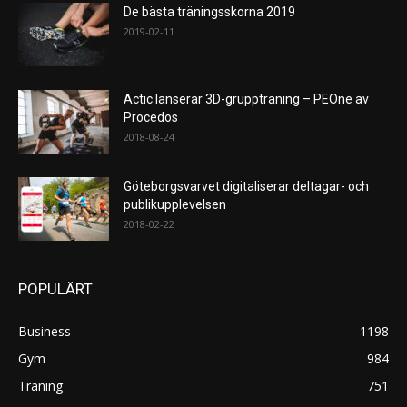
De bästa träningsskorna 2019
2019-02-11
Actic lanserar 3D-gruppträning – PEOne av
Procedos
2018-08-24
Göteborgsvarvet digitaliserar deltagar- och
publikupplevelsen
2018-02-22
POPULÄRT
Business
1198
Gym
984
Träning
751