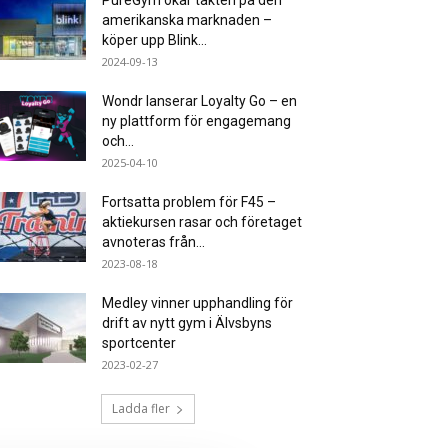
PureGym ökar takten på den
amerikanska marknaden –
köper upp Blink...
2024-09-13
Wondr lanserar Loyalty Go – en
ny plattform för engagemang
och...
2025-04-10
Fortsatta problem för F45 –
aktiekursen rasar och företaget
avnoteras från...
2023-08-18
Medley vinner upphandling för
drift av nytt gym i Älvsbyns
sportcenter
2023-02-27
Ladda fler