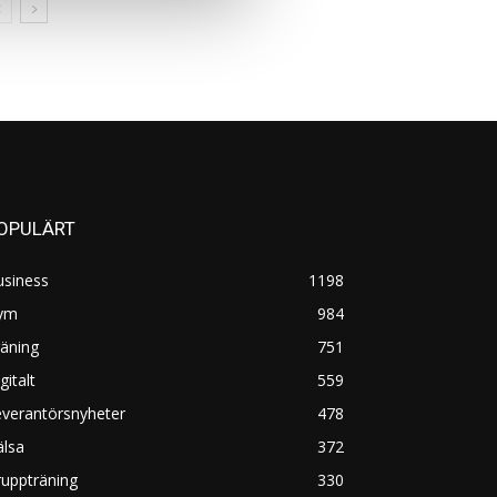
OPULÄRT
usiness
1198
ym
984
äning
751
gitalt
559
everantörsnyheter
478
älsa
372
uppträning
330