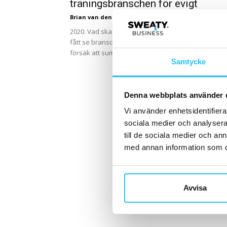
träningsbranschen för evigt
Brian van den Brink
-
2020-12-15
2020. Vad ska man säga? På mindre än ett år har vi
fått se branschen förändras som aldrig förr. Här et
försäk att summera...
Samtycke
Denna webbplats använder 
Vi använder enhetsidentifierar
sociala medier och analysera 
till de sociala medier och a
med annan information som du 
Avvisa