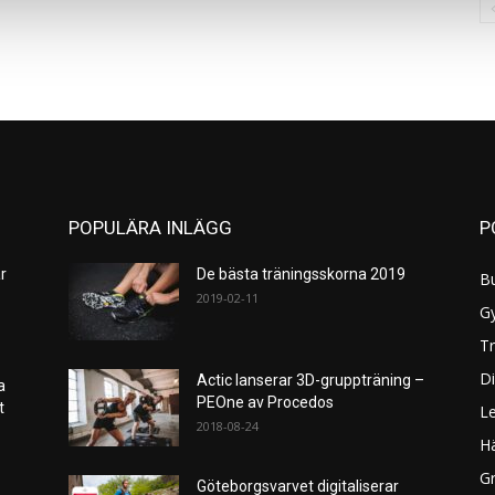
POPULÄRA INLÄGG
P
r
De bästa träningsskorna 2019
B
2019-02-11
G
Tr
Di
Actic lanserar 3D-gruppträning –
a
PEOne av Procedos
et
L
2018-08-24
H
Gr
Göteborgsvarvet digitaliserar