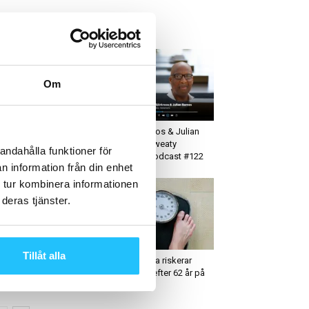
ETAST JUST NU
Om
ruppträning
Business
rdic Cardio Park x
Mia Björkroos & Julian
tivio
Barnes – Sweaty
andahålla funktioner för
Business Podcast #122
n information från din enhet
 tur kombinera informationen
deras tjänster.
usiness
Business
Tillåt alla
örn Johansson –
ViktVäktarna riskerar
eaty Business podcast
konkurs – efter 62 år på
67
marknaden