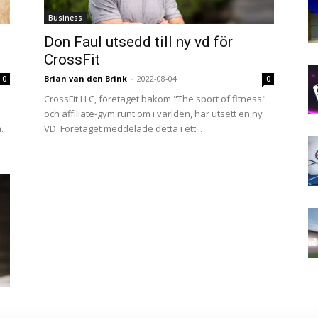
Business
Don Faul utsedd till ny vd för
CrossFit
Brian van den Brink
-
2022-08-04
0
0
CrossFit LLC, företaget bakom "The sport of fitness"
och affiliate-gym runt om i världen, har utsett en ny
.
VD. Företaget meddelade detta i ett...