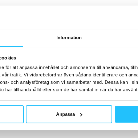
0
H
t
Information
G
cookies
No
Ac
e för att anpassa innehållet och annonserna till användarna, tillh
vår trafik. Vi vidarebefordrar även sådana identifierare och anna
nnons- och analysföretag som vi samarbetar med. Dessa kan i sin
har tillhandahållit eller som de har samlat in när du har använt 
B
Anpassa
Bj
Sw
#