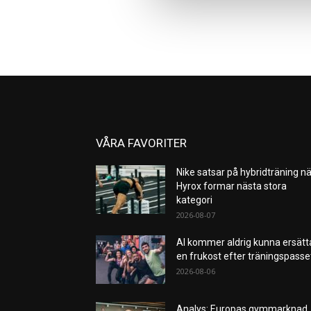
VÅRA FAVORITER
Nike satsar på hybridträning nä
Hyrox formar nästa stora
kategori
2026-08-07
AI kommer aldrig kunna ersätt
en frukost efter träningspass
2026-08-06
Analys: Europas gymmarknad