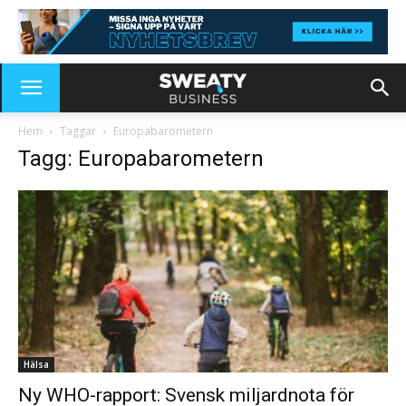
Hem
Taggar
Europabarometern
Tagg: Europabarometern
Hälsa
Ny WHO-rapport: Svensk miljardnota för