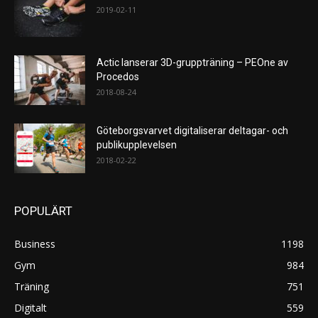
2019-02-11
Actic lanserar 3D-gruppträning – PEOne av
Procedos
2018-08-24
Göteborgsvarvet digitaliserar deltagar- och
publikupplevelsen
2018-02-22
POPULÄRT
Business
1198
Gym
984
Träning
751
Digitalt
559