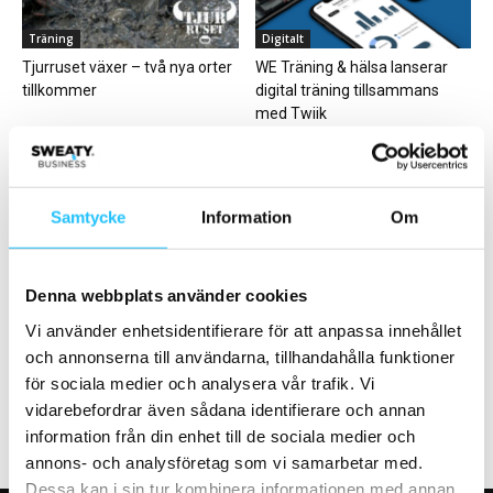
Träning
Digitalt
Tjurruset växer – två nya orter
WE Träning & hälsa lanserar
tillkommer
digital träning tillsammans
med Twiik
Samtycke
Information
Om
Produktnyheter
Hälsa
Denna webbplats använder cookies
Påskerbjudanden på
Nya parker i Göteborg ska
Vi använder enhetsidentifierare för att anpassa innehållet
hemmaträningsprylar från
peppa till mer rörelse bland
och annonserna till användarna, tillhandahålla funktioner
Gymleco
socioekonomiskt...
för sociala medier och analysera vår trafik. Vi
vidarebefordrar även sådana identifierare och annan
information från din enhet till de sociala medier och
annons- och analysföretag som vi samarbetar med.
Dessa kan i sin tur kombinera informationen med annan