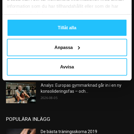
information som du har tillhandahållit eller som de har
samlat in när du har använt deras tjänster.
VÅRA FAVORITER
Tillåt alla
Nike satsar på hybridträning när Hyrox formar
nästa stora kategori
2026-08-07
Anpassa
AI kommer aldrig kunna ersätta en frukost
efter träningspasset
Avvisa
2026-08-06
Analys: Europas gymmarknad går in i en ny
konsolideringsfas – och...
2026-08-05
POPULÄRA INLÄGG
De bästa träningsskorna 2019