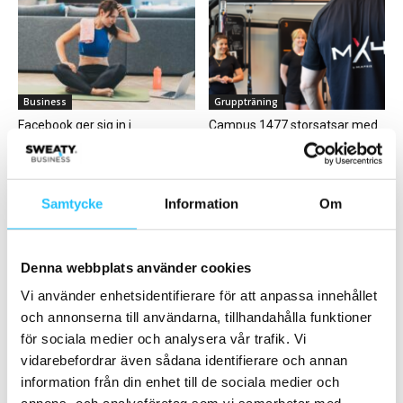
Business
Gruppträning
Facebook ger sig in i
Campus 1477 storsatsar med
onlineträningsmatchen –
det nya träningskonceptet
lanserar möjligheten att ta...
MX4 tillsammans med Casall...
Samtycke
Information
Om
Denna webbplats använder cookies
Vi använder enhetsidentifierare för att anpassa innehållet
Folk på väg
Business
och annonserna till användarna, tillhandahålla funktioner
Conny Karlberg rekryteras till
Andreas Paulsen lämnar rollen
för sociala medier och analysera vår trafik. Vi
ny chefsroll på Bosön
som EuropeActives vd
vidarebefordrar även sådana identifierare och annan
information från din enhet till de sociala medier och