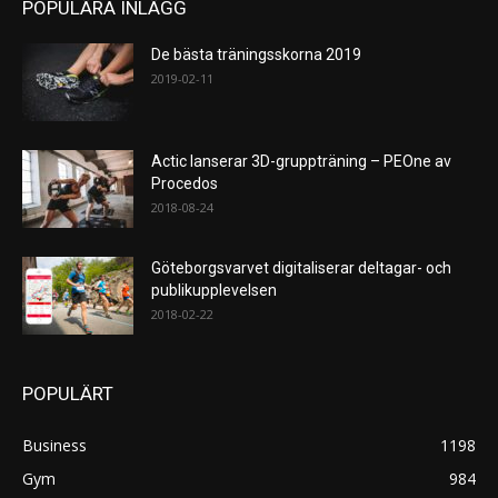
POPULÄRA INLÄGG
De bästa träningsskorna 2019
2019-02-11
Actic lanserar 3D-gruppträning – PEOne av
Procedos
2018-08-24
Göteborgsvarvet digitaliserar deltagar- och
publikupplevelsen
2018-02-22
POPULÄRT
Business
1198
Gym
984