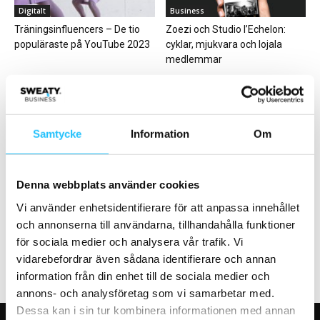
Digitalt
Business
Träningsinfluencers – De tio
Zoezi och Studio l’Echelon:
populäraste på YouTube 2023
cyklar, mjukvara och lojala
medlemmar
Samtycke
Information
Om
Digitalt
Business
Denna webbplats använder cookies
Twiik stärker sitt grepp inom
Ökad omsättning för Twiik –
hybridträning – lanserar
börsklimatet påverkar
Vi använder enhetsidentifierare för att anpassa innehållet
coach-app
tillväxttakten
och annonserna till användarna, tillhandahålla funktioner
för sociala medier och analysera vår trafik. Vi
vidarebefordrar även sådana identifierare och annan
information från din enhet till de sociala medier och
annons- och analysföretag som vi samarbetar med.
Dessa kan i sin tur kombinera informationen med annan