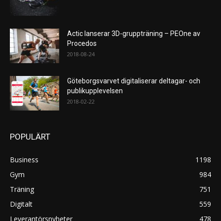
Actic lanserar 3D-gruppträning – PEOne av
Procedos
2018-08-24
Göteborgsvarvet digitaliserar deltagar- och
publikupplevelsen
2018-02-22
POPULÄRT
Business
1198
Gym
984
Träning
751
Digitalt
559
Leverantörsnyheter
478