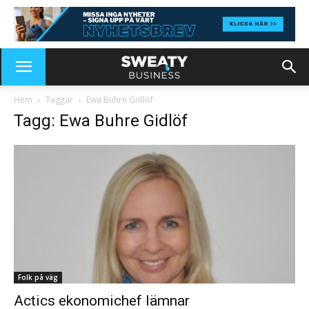
Hem
Taggar
Ewa Buhre Gidlöf
Tagg: Ewa Buhre Gidlöf
Folk på väg
Actics ekonomichef lämnar