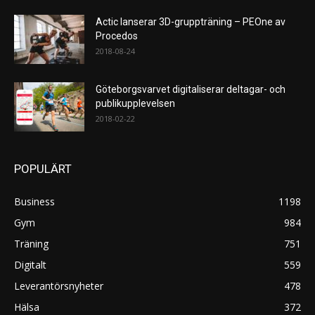
Actic lanserar 3D-gruppträning – PEOne av
Procedos
2018-08-24
Göteborgsvarvet digitaliserar deltagar- och
publikupplevelsen
2018-02-22
POPULÄRT
Business
1198
Gym
984
Träning
751
Digitalt
559
Leverantörsnyheter
478
Hälsa
372