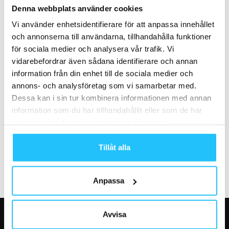
Concept blir distributörer av
Orangetheory och Self Esteem
Denna webbplats använder cookies
EGYM
Brands går ihop och bildar
jättekoncern
Vi använder enhetsidentifierare för att anpassa innehållet
och annonserna till användarna, tillhandahålla funktioner
för sociala medier och analysera vår trafik. Vi
vidarebefordrar även sådana identifierare och annan
information från din enhet till de sociala medier och
annons- och analysföretag som vi samarbetar med.
Dessa kan i sin tur kombinera informationen med annan
Gruppträning
Business
information som du har tillhandahållit eller som de har
Nordic Cardio Park x Activio
Olympiska spelen i Milano
samlat in när du har använt deras tjänster.
Cortina 2026 – Technogym blir
officiell partner
Tillåt alla
Anpassa
Avvisa
VÅRA FAVORITER