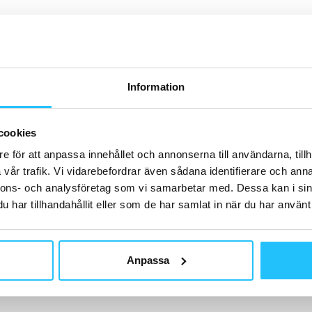
H
Information
B
Tr
cookies
me
me
e för att anpassa innehållet och annonserna till användarna, tillh
Sw
vår trafik. Vi vidarebefordrar även sådana identifierare och anna
nnons- och analysföretag som vi samarbetar med. Dessa kan i sin
har tillhandahållit eller som de har samlat in när du har använt 
G
Anpassa
Ge
me
He