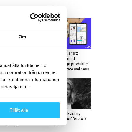
ETAST JUST NU
Om
usiness
Business
endspan: ”Vad händer
Twiik utvecklar sitt
d boutique Fitness?”,
erbjudande med
d Monika Björn –
nyckelfärdiga produkter
andahålla funktioner för
eaty...
inom corporate wellness
n information från din enhet
 tur kombinera informationen
deras tjänster.
ym
Folk på väg
Tillåt alla
rdahallen expanderar
Emmy Häggkvist ny
d nytt gym i
marknadschef för SATS
lsingborg
Sverige