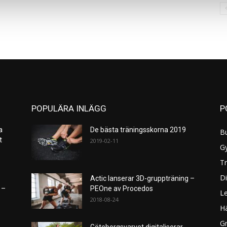
POPULÄRA INLÄGG
P
a
De bästa träningsskorna 2019
B
et
2019-02-11
G
Tr
Di
Actic lanserar 3D-gruppträning –
 –
PEOne av Procedos
L
2018-08-24
H
Gr