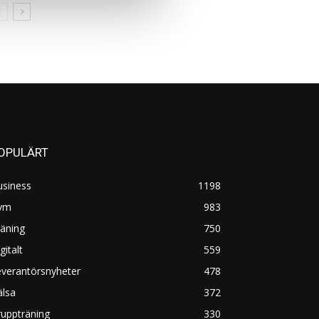
OPULÄRT
usiness
1198
ym
983
äning
750
gitalt
559
everantörsnyheter
478
älsa
372
uppträning
330