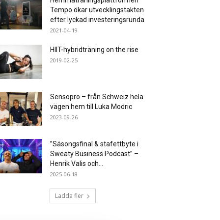
Hemmaträningsplattformen
Tempo ökar utvecklingstakten
efter lyckad investeringsrunda
2021-04-19
HIIT-hybridträning on the rise
2019-02-25
Sensopro – från Schweiz hela
vägen hem till Luka Modric
2023-09-26
”Säsongsfinal & stafettbyte i
Sweaty Business Podcast” –
Henrik Valis och...
2025-06-18
Ladda fler