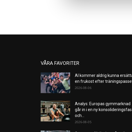
VÅRA FAVORITER
AI kommer aldrig kunna ersätt
en frukost efter träningspass
2026-08-06
Analys: Europas gymmarknad
går in i en ny konsolideringsfas
och...
2026-08-05