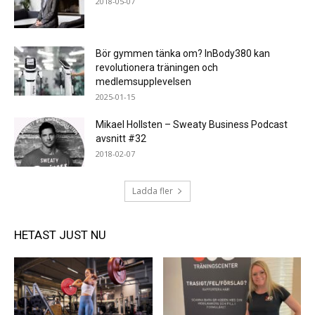
2018-05-07
Bör gymmen tänka om? InBody380 kan
revolutionera träningen och
medlemsupplevelsen
2025-01-15
Mikael Hollsten – Sweaty Business Podcast
avsnitt #32
2018-02-07
Ladda fler
HETAST JUST NU