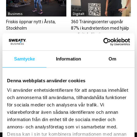
Business
Digitalt
Friskis öppnar nytt i Årsta,
360 Träningscenter uppnår
Stockholm
87% i kundretention med hjälp
av digitala lösningar...
Samtycke
Information
Om
Denna webbplats använder cookies
Business
Business
Vi använder enhetsidentifierare för att anpassa innehållet
Podcast: Trendspan från FIBO
Hemmagymmet som
och annonserna till användarna, tillhandahålla funktioner
2024
överlevde en brand
för sociala medier och analysera vår trafik. Vi
vidarebefordrar även sådana identifierare och annan
information från din enhet till de sociala medier och
annons- och analysföretag som vi samarbetar med.
Dessa kan i sin tur kombinera informationen med annan