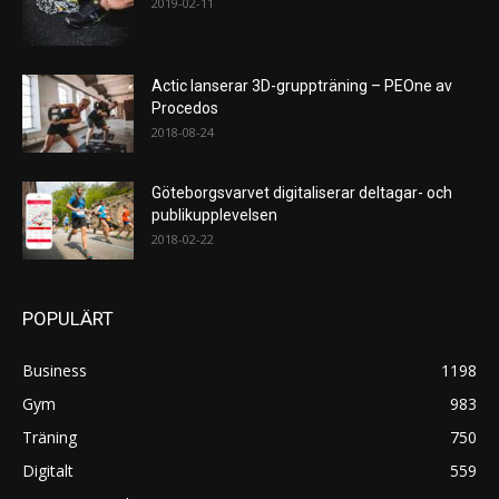
2019-02-11
Actic lanserar 3D-gruppträning – PEOne av
Procedos
2018-08-24
Göteborgsvarvet digitaliserar deltagar- och
publikupplevelsen
2018-02-22
POPULÄRT
Business
1198
Gym
983
Träning
750
Digitalt
559