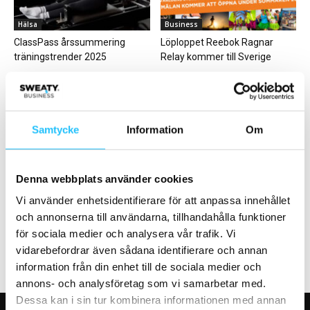
Hälsa
Business
ClassPass årssummering
Löploppet Reebok Ragnar
träningstrender 2025
Relay kommer till Sverige
Samtycke
Information
Om
Business
Digitalt
Denna webbplats använder cookies
Zlatans Padel Zenter i Örebro
Motosumo lanserar
byggs om – adderar
hemmaträningstjänst för gym
Vi använder enhetsidentifierare för att anpassa innehållet
fotbollskoncept
och annonserna till användarna, tillhandahålla funktioner
för sociala medier och analysera vår trafik. Vi
vidarebefordrar även sådana identifierare och annan
information från din enhet till de sociala medier och
annons- och analysföretag som vi samarbetar med.
Dessa kan i sin tur kombinera informationen med annan