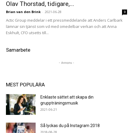
Olav Thorstad, tidigare,...
Brian van den Brink
-
2021-06-28
0
Actic Group meddelar i ett pressmeddelande att Anders Carlbark
lämnar sin tjänst som vd med omedelbar verkan och att Anna
Eskhult, CFO utsetts till...
Samarbete
- Annons -
MEST POPULÄRA
Enklaste sättet att skapa din
gruppträningsmusik
2021-06-21
Så lyckas du på Instagram 2018
2018-08-28