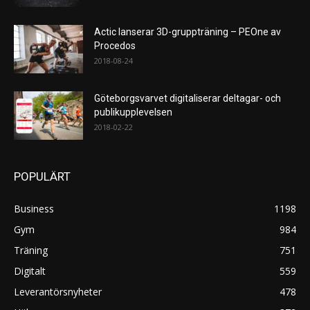
Actic lanserar 3D-gruppträning – PEOne av
Procedos
2018-08-24
Göteborgsvarvet digitaliserar deltagar- och
publikupplevelsen
2018-02-22
POPULÄRT
Business
1198
Gym
984
Träning
751
Digitalt
559
Leverantörsnyheter
478