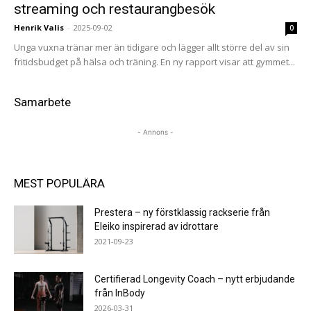
streaming och restaurangbesök
Henrik Valis
-
2025-09-02
0
Unga vuxna tränar mer än tidigare och lägger allt större del av sin
fritidsbudget på hälsa och träning. En ny rapport visar att gymmet...
Samarbete
- Annons -
MEST POPULÄRA
Prestera – ny förstklassig rackserie från
Eleiko inspirerad av idrottare
2021-09-23
Certifierad Longevity Coach – nytt erbjudande
från InBody
2026-03-31