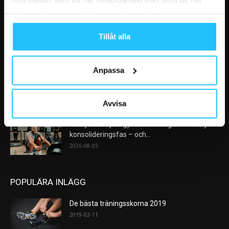
VÅRA FAVORITER
samlat in när du har använt deras tjänster.
Nike satsar på hybridträning när Hyrox formar
Tillåt alla
nästa stora kategori
2026-08-07
Anpassa
AI kommer aldrig kunna ersätta en frukost
efter träningspasset
2026-08-06
Avvisa
Analys: Europas gymmarknad går in i en ny
konsolideringsfas – och...
2026-08-05
POPULÄRA INLÄGG
De bästa träningsskorna 2019
2019-02-11