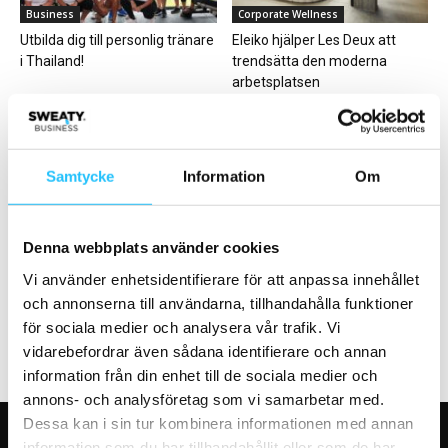
Business
Corporate Wellness
Utbilda dig till personlig tränare
Eleiko hjälper Les Deux att
i Thailand!
trendsätta den moderna
arbetsplatsen
Samtycke
Information
Om
Digitalt
Featured
Denna webbplats använder cookies
Apple lanserar träningsapp
Pojke drunknade på
Vi använder enhetsidentifierare för att anpassa innehållet
Centralbadet i Norrköping
och annonserna till användarna, tillhandahålla funktioner
för sociala medier och analysera vår trafik. Vi
vidarebefordrar även sådana identifierare och annan
information från din enhet till de sociala medier och
annons- och analysföretag som vi samarbetar med.
Dessa kan i sin tur kombinera informationen med annan
information som du har tillhandahållit eller som de har